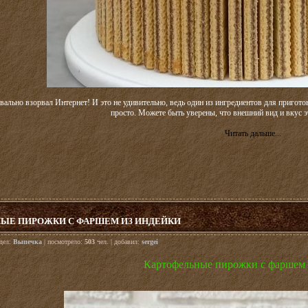
квально взорвал Интернет! И это не удивительно, ведь один из ингредиентов для пригото
просто. Можете быть уверены, что внешний вид и вкус эт
Читать дальше...
ЫЕ ПИРОЖКИ С ФАРШЕМ ИЗ ИНДЕЙКИ
здел:
Выпечка
| посмотрело:
503
чел. | добавил:
sergei
Картофельные пирожки с фаршем 