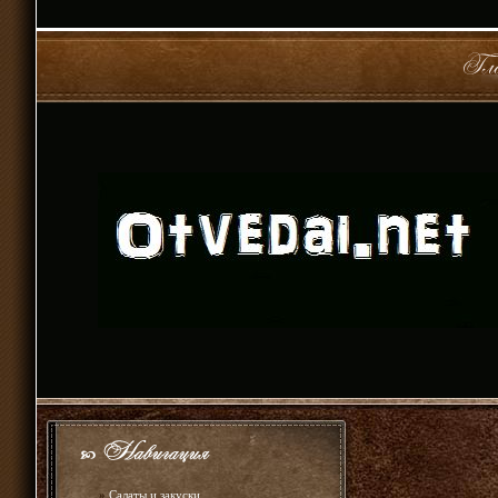
»
Салаты и закуски