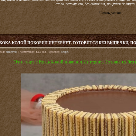
стола, потому что, без сомнения, придутся по вкусу
Читать дальше...
С КОКА-КОЛОЙ ПОКОРИЛ ИНТЕРНЕТ. ГОТОВИТСЯ БЕЗ ВЫПЕЧКИ,
здел:
Десерты
| посмотрело:
623
чел. | добавил:
sergei
Этот торт с Кока-Колой покорил Интернет. Готовится бе