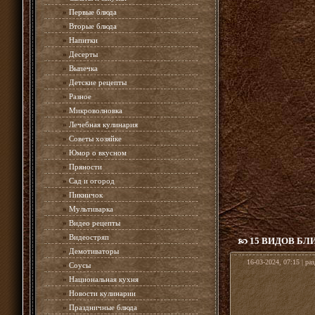
»
Первые блюда
»
Вторые блюда
»
Напитки
»
Десерты
»
Выпечка
»
Детские рецепты
»
Разное
»
Микроволновка
»
Лечебная кулинария
»
Советы хозяйке
»
Юмор о вкусном
»
Пряности
»
Сад и огород
»
Пикничок
»
Мультиварка
»
Видео рецепты
»
Видеостряп
15 ВИДОВ БЛ
»
Демотиваторы
16-03-2024, 07:15 | ра
»
Соусы
»
Национальная кухня
»
Новости кулинарии
»
Праздничные блюда