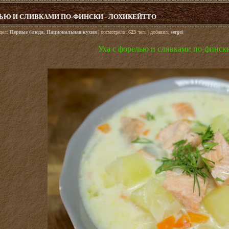
ЛЬЮ И СЛИВКАМИ ПО-ФИНСКИ - ЛОХИКЕЙТТО
здел:
Первые блюда
,
Национальная кухня
| посмотрело:
623
чел. | добавил:
sergei
Уха с форелью и сливками по-фински