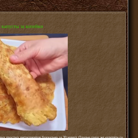
 капусты за копейки
х простых ингредиентов буквально за 30 минут. Оладьи сразу же «улетят» со