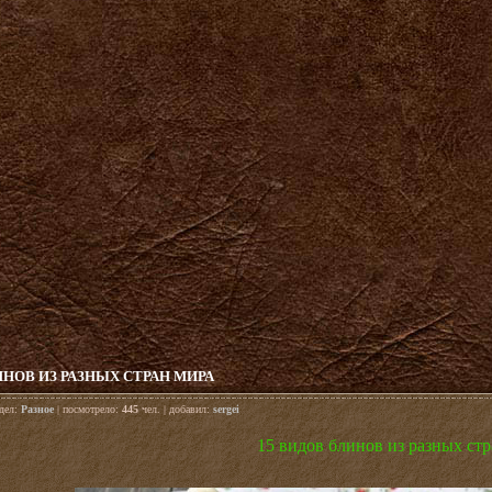
ИНОВ ИЗ РАЗНЫХ СТРАН МИРА
здел:
Разное
| посмотрело:
445
чел. | добавил:
sergei
15 видов блинов из разных ст