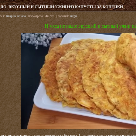
АДО: ВКУСНЫЙ И СЫТНЫЙ УЖИН ИЗ КАПУСТЫ ЗА КОПЕЙКИ
здел:
Вторые блюда
| посмотрело:
585
чел. | добавил:
sergei
И мяса не надо: вкусный и сытный ужин из
вкусным и сытным ужином можно даже без мяса. Приготовьте капустные оладьи из самы