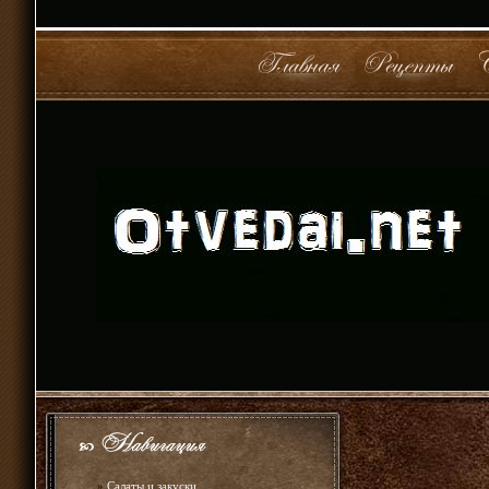
»
Салаты и закуски