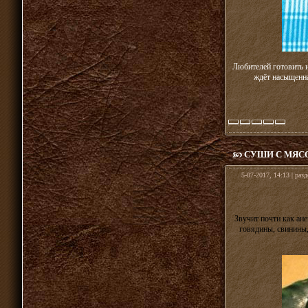
Любителей готовить и
ждёт насыщенна
СУШИ С МЯС
5-07-2017, 14:13 | раз
Звучит почти как ан
говядины, свинины,