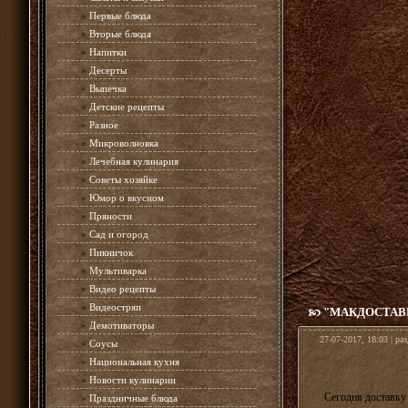
»
Первые блюда
»
Вторые блюда
»
Напитки
»
Десерты
»
Выпечка
»
Детские рецепты
»
Разное
»
Микроволновка
»
Лечебная кулинария
»
Советы хозяйке
»
Юмор о вкусном
»
Пряности
»
Сад и огород
»
Пикничок
»
Мультиварка
»
Видео рецепты
»
Видеостряп
"МАКДОСТАВК
»
Демотиваторы
27-07-2017, 18:03 | ра
»
Соусы
»
Национальная кухня
»
Новости кулинарии
Сегодня доставку
»
Праздничные блюда