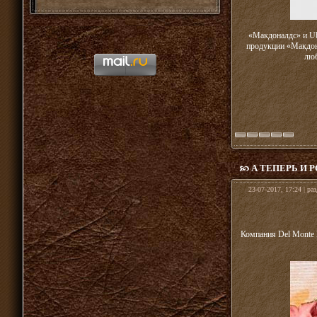
«Макдоналдс» и Ub
продукции «Макдон
люб
А ТЕПЕРЬ И 
23-07-2017, 17:24 | ра
Компания Del Monte F