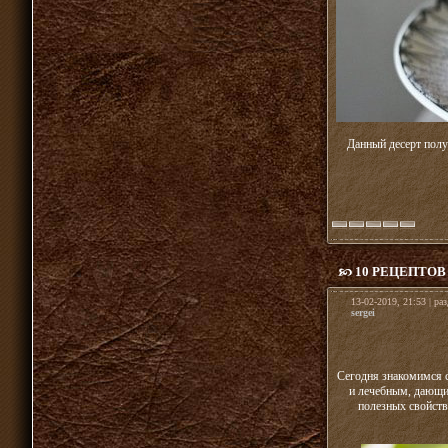
Данный десерт пол
10 РЕЦЕПТО
13-02-2019, 21:53 | ра
sergei
Сегодня знакомимся 
и лечебным, дающим
полезных свойств