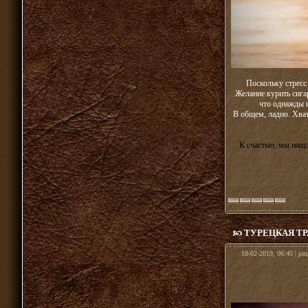
Поскольку стресс
Желание курить сиг
что однажды н
В общем, ладно. Хват
К счастью, мы нашл
ТУРЕЦКАЯ ТР
18-02-2019, 06:45 | ра