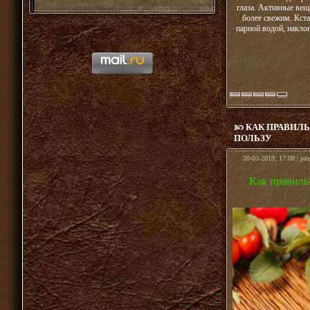
глаза. Активные веще
более свежим. Кста
парной водой, наклон
КАК ПРАВИЛ
ПОЛЬЗУ
20-03-2019, 17:09 | ра
Как правиль