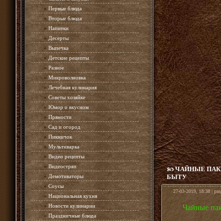
»
Первые блюда
»
Вторые блюда
»
Напитки
»
Десерты
»
Выпечка
»
Детские рецепты
»
Разное
»
Микроволновка
»
Лечебная кулинария
»
Советы хозяйке
»
Юмор о вкусном
»
Пряности
»
Сад и огород
»
Пикничок
»
Мультиварка
»
Видео рецепты
»
Видеостряп
ЧАЙНЫЕ ПАКЕ
»
Демотиваторы
БЫТУ
»
Соусы
27-03-2019, 18:38 | ра
»
Национальная кухня
»
Новости кулинарии
Чайные пак
»
Праздничные блюда