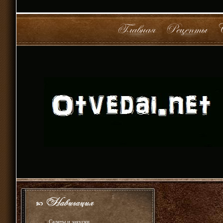
»
Салаты и закуски