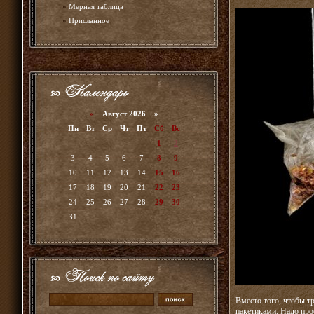
»
Мерная таблица
»
Присланное
«
Август 2026 »
Пн
Вт
Ср
Чт
Пт
Сб
Вс
1
2
3
4
5
6
7
8
9
10
11
12
13
14
15
16
17
18
19
20
21
22
23
24
25
26
27
28
29
30
31
Вместо того, чтобы т
пакетиками. Надо про