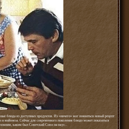
ные блюда из доступных продуктов. Из «ничего» мог появиться новый рецепт
ни и майонеза. Сейчас для современного поколения блюдо может показаться
помним, каким был Советский Союз на вкус...