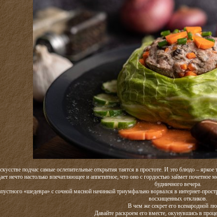
скусстве подчас самые ослепительные открытия таятся в простоте. И это блюдо – ярко
ает нечто настолько впечатляющее и аппетитное, что оно с гордостью займет почетное м
будничного вечера.
апустного «шедевра» с сочной мясной начинкой триумфально ворвался в интернет-прост
восхищенных откликов.
В чем же секрет его всенародной л
Давайте раскроем его вместе, окунувшись в проц