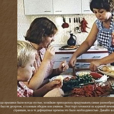
гда прилавки были всегда пустые, хозяйкам приходилось придумывать самые разнообраз
 был не десертом, а соленым обедом или ужином. Этот торт готовился из куриной пече
странным, но в те дефицитные времена это было необходимостью. Давайте вс