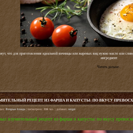
ут, что для приготовления идеальной яичницы или жареных яиц нужно масло или сливоч
ингредиент.
Читать дальше...
ИТЕЛЬНЫЙ РЕЦЕПТ ИЗ ФАРША И КАПУСТЫ: ПО ВКУСУ ПРЕВОСХО
здел:
Вторые блюда
| посмотрело:
316
чел. | добавил:
sergei
ыл изумительный рецепт из фарша и капусты: по вкусу превосхо