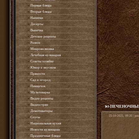
»
Первые блюда
»
Вторые блюда
»
Напитки
»
Десерты
»
Выпечка
»
Детские рецепты
»
Разное
»
Микроволновка
»
Лечебная кулинария
»
Советы хозяйке
»
Юмор о вкусном
»
Пряности
»
Сад и огород
»
Пикничок
»
Мультиварка
»
Видео рецепты
»
Видеостряп
ПЕЧЕНОЧНЫЙ 
»
Демотиваторы
25-10-2025, 09:35 | ра
»
Соусы
»
Национальная кухня
»
Новости кулинарии
»
Праздничные блюда