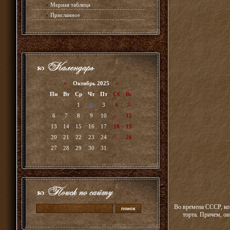
»
Мерная таблица
»
Присланное
«
Октябрь 2025
»
Пн
Вт
Ср
Чт
Пт
Сб
Вс
1
2
3
4
5
6
7
8
9
10
11
12
13
14
15
16
17
18
19
20
21
22
23
24
25
26
27
28
29
30
31
Во времена СССР, ко
торта. Причем, он