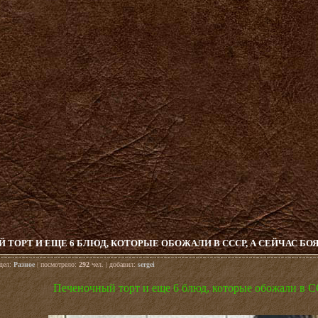
ТОРТ И ЕЩЕ 6 БЛЮД, КОТОРЫЕ ОБОЖАЛИ В СССР, А СЕЙЧАС БО
здел:
Разное
| посмотрело:
292
чел. | добавил:
sergei
Печеночный торт и еще 6 блюд, которые обожали в СС