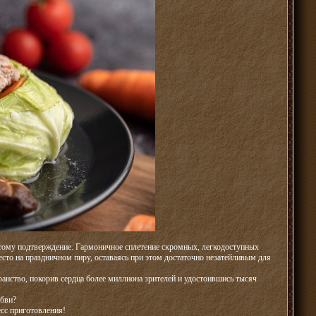
е тому подтверждение. Гармоничное сплетение скромных, легкодоступных
есто на праздничном пиру, оставаясь при этом достаточно незатейливым для
ранство, покорив сердца более миллиона зрителей и удостоившись тысяч
юбви?
есс приготовления!