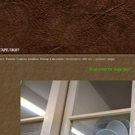
ТАРЕЛКИ?
здел:
Разное
,
Советы хозяйке
,
Юмор о вкусном
| посмотрело:
105
чел. | добавил:
sergei
Как спасти тарелки?