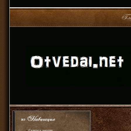
»
Салаты и закуски