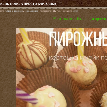
 КЕЙК-ПОПС, А ПРОСТО КАРТОШКА
здел:
Юмор о вкусном
,
Присланное
| посмотрело:
212
чел. | добавил:
sergei
Когда ты не кейк-попс, а просто