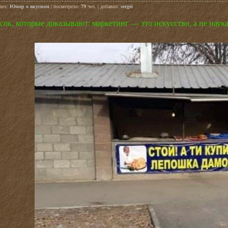
здел:
Юмор о вкусном
| посмотрело:
79
чел. | добавил:
sergei
сок, которые доказывают: маркетинг — это искусство, а не наук