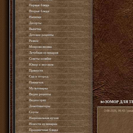
»
Первые блюда
»
Вторые блюда
»
Напитки
»
Десерты
»
Выпечка
»
Детские рецепты
»
Разное
»
Микроволновка
»
Лечебная кулинария
»
Советы хозяйке
»
Юмор о вкусном
»
Пряности
»
Сад и огород
»
Пикничок
»
Мультиварка
»
Видео рецепты
»
Видеостряп
ЮМОР ДЛЯ ТЕ
»
Демотиваторы
2-08-2026, 06:43 | раз
»
Соусы
»
Национальная кухня
»
Новости кулинарии
»
Праздничные блюда