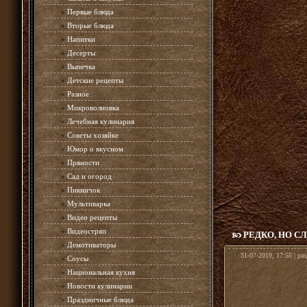
»
Первые блюда
»
Вторые блюда
»
Напитки
»
Десерты
»
Выпечка
»
Детские рецепты
»
Разное
»
Микроволновка
»
Лечебная кулинария
»
Советы хозяйке
»
Юмор о вкусном
»
Пряности
»
Сад и огород
»
Пикничок
»
Мультиварка
»
Видео рецепты
»
Видеостряп
РЕДКО, НО 
»
Демотиваторы
31-07-2019, 17:55 | ра
»
Соусы
»
Национальная кухня
»
Новости кулинарии
»
Праздничные блюда