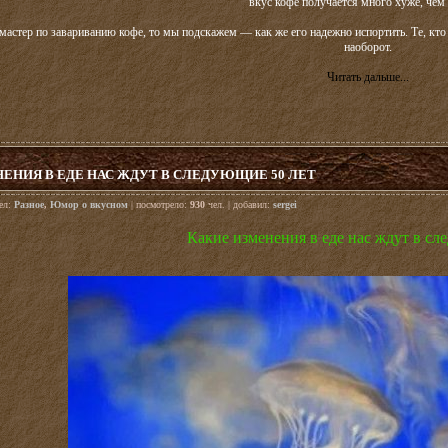
вкус кофе получается много хуже, чем
мастер по завариванию кофе, то мы подскажем — как же его надежно испортить. Те, кто 
наоборот.
Читать дальше...
ЕНИЯ В ЕДЕ НАС ЖДУТ В СЛЕДУЮЩИЕ 50 ЛЕТ
дел:
Разное
,
Юмор о вкусном
| посмотрело:
930
чел. | добавил:
sergei
Какие изменения в еде нас ждут в сл