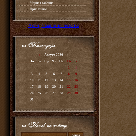
»
Мерная таблица
»
Присланное
Аренда машины алматы
«
Август 2026 »
Пн
Вт
Ср
Чт
Пт
Сб
Вс
1
2
3
4
5
6
7
8
9
10
11
12
13
14
15
16
17
18
19
20
21
22
23
24
25
26
27
28
29
30
31