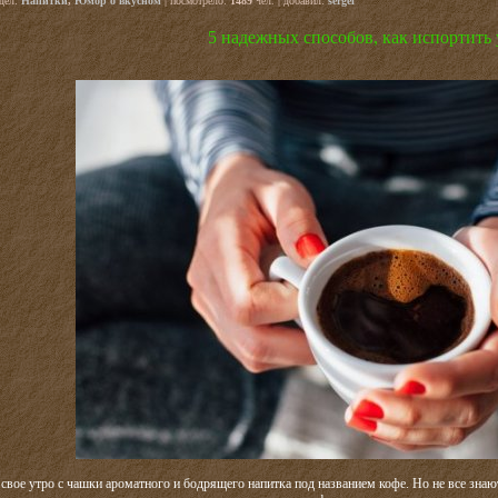
здел:
Напитки
,
Юмор о вкусном
| посмотрело:
1489
чел. | добавил:
sergei
5 надежных способов, как испортить
 свое утро с чашки ароматного и бодрящего напитка под названием кофе. Но не все знают