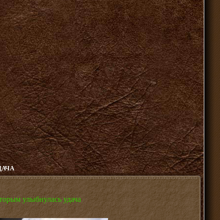
ДАЧА
оторым улыбнулась удача