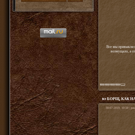
Все мы привыкли к
возмущало, а се
БОРЩ, КАК 
30-07-2019, 10:50 | ра