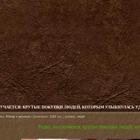
СЛУЧАЕТСЯ: КРУТЫЕ ПОКУПКИ ЛЮДЕЙ, КОТОРЫМ УЛЫБНУЛАСЬ У
здел:
Юмор о вкусном
| посмотрело:
1216
чел. | добавил:
sergei
Редко, но случается: крутые покупки людей, к