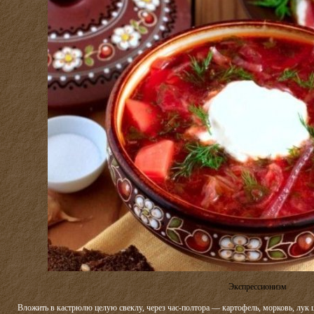
Экспрессионизм
Вложить в кастрюлю целую свеклу, через час-полтора — картофель, морковь, лук ц