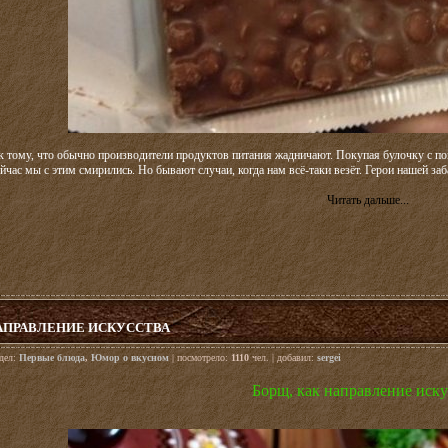
 тому, что обычно производители продуктов питания жадничают. Покупая булочку с пов
йчас мы с этим смирились. Но бывают случаи, когда нам всё-таки везёт. Герои нашей за
Читать дальше...
НАПРАВЛЕНИЕ ИСКУССТВА
здел:
Первые блюда
,
Юмор о вкусном
| посмотрело:
1110
чел. | добавил:
sergei
Борщ, как направление иску