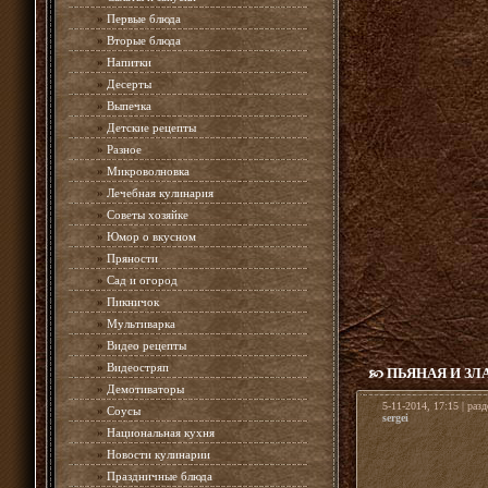
»
Первые блюда
»
Вторые блюда
»
Напитки
»
Десерты
»
Выпечка
»
Детские рецепты
»
Разное
»
Микроволновка
»
Лечебная кулинария
»
Советы хозяйке
»
Юмор о вкусном
»
Пряности
»
Сад и огород
»
Пикничок
»
Мультиварка
»
Видео рецепты
»
Видеостряп
ПЬЯНАЯ И ЗЛ
»
Демотиваторы
5-11-2014, 17:15 | раз
»
Соусы
sergei
»
Национальная кухня
»
Новости кулинарии
»
Праздничные блюда