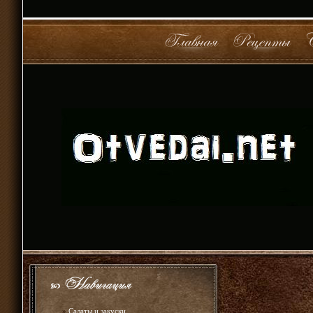
»
Салаты и закуски