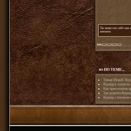
Ты зашел на сайт как
именем
.
(голос
ПО ТЕМЕ...
Тавык Шэраб. Кури
Курица в луковом 
Как приготовить 
Три рецепта.Куриц
Курица с изюмом 