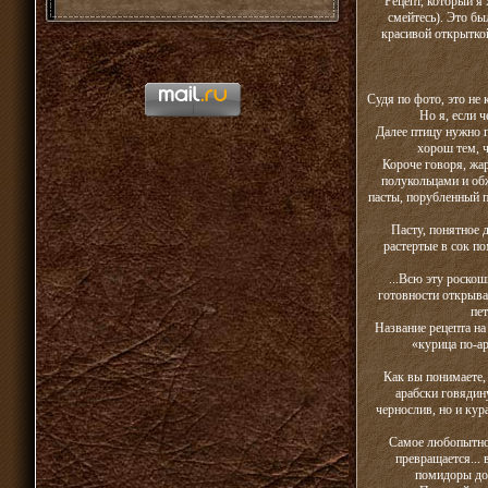
Рецепт, который я 
смейтесь). Это б
красивой открытко
Судя по фото, это не
Но я, если ч
Далее птицу нужно п
хорош тем, 
Короче говоря, жа
полукольцами и обж
пасты, порубленный п
Пасту, понятное 
растертые в сок п
...Всю эту роскош
готовности открыва
пе
Название рецепта на
«курица по-ара
Как вы понимаете, 
арабски говядину
чернослив, но и кур
Самое любопытное
превращается... 
помидоры доб