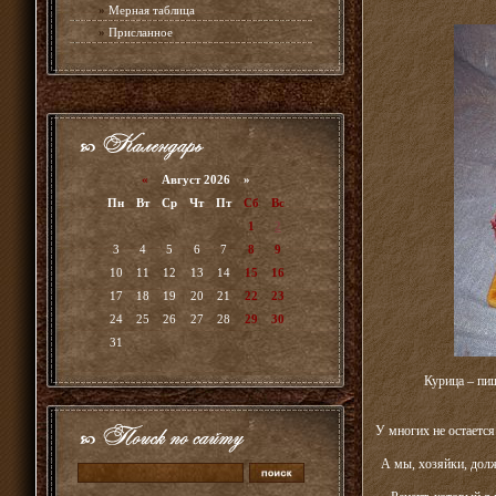
»
Мерная таблица
»
Присланное
«
Август 2026 »
Пн
Вт
Ср
Чт
Пт
Сб
Вс
1
2
3
4
5
6
7
8
9
10
11
12
13
14
15
16
17
18
19
20
21
22
23
24
25
26
27
28
29
30
31
Курица – пи
У многих не остается
А мы, хозяйки, долж