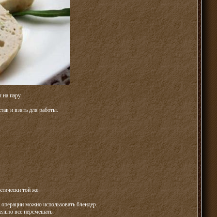
 на пару.
тав и взять для работы.
ктически той же.
й операции можно использовать блендер.
ельно все перемешать.