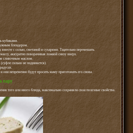
ь кубиками.
ружным блендером.
су вместе с солью, сметаной и сухарями. Тщательно перемешать.
 массу, аккуратно поворачивая ложкой снизу вверх.
ым сливочным маслом.
(суфле сильно не поднимется).
радусах.
 и они непременно будут просить маму приготовить его снова.
а пару
ния того или иного блюда, максимально сохраняли свои полезные свойства.