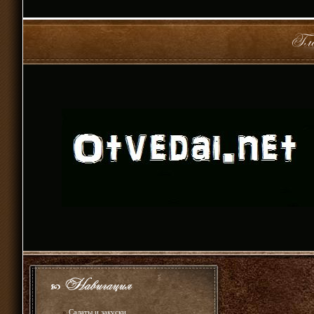
»
Салаты и закуски