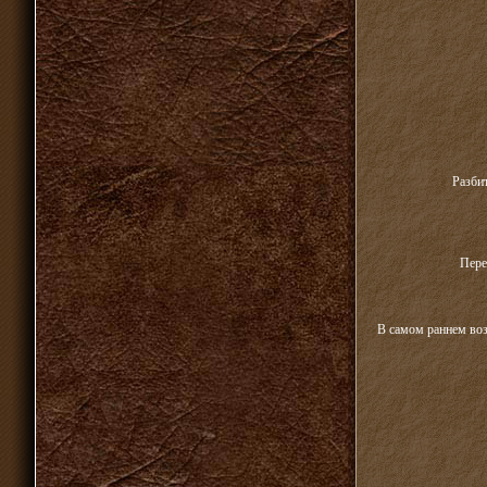
Разбит
Пере
В самом раннем воз