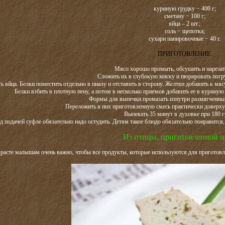
куриную грудку − 400 г;
сметану − 100 г;
яйца – 2 шт.;
соль − щепотка;
сухари панировочные − 40 г.
ПРИГОТОВЛЕНИЕ:
Мясо хорошо промыть, обсушить и нарезат
Сложить их в глубокую миску и пюрировать пог
ь яйца. Белки поместить отдельно в пиалу и отставить в сторону. Желтки добавить к мя
Белки взбить в плотную пену, а потом в несколько приемов добавить ее в куриную
Формы для выпечки промазать изнутри размягченн
Переложить в них приготовленную смесь практически доверху 
Выпекать 35 минут в духовке при 180 г
д подачей суфле обязательно надо остудить. Детям такое блюдо обязательно понравится,
Из птицы, приготовленной н
расте малышам очень важно, чтобы все продукты, которые используются для приготовле