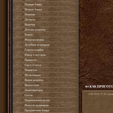
»
Первые блюда
»
Вторые блюда
»
Напитки
»
Десерты
»
Выпечка
»
Детские рецепты
»
Разное
»
Микроволновка
»
Лечебная кулинария
»
Советы хозяйке
»
Юмор о вкусном
»
Пряности
»
Сад и огород
»
Пикничок
»
Мультиварка
»
Видео рецепты
»
Видеостряп
КАК ПРИГОТО
»
Демотиваторы
3-03-2019, 07:33 | раз
»
Соусы
»
Национальная кухня
»
Новости кулинарии
»
Праздничные блюда