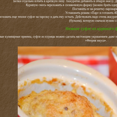
Белки отдельно взбить в крепкую пену. Аккуратно добавить в общую массу. 
Куриную смесь переложить в силиконовую форму (можно брать одну
Поставить ее на решетку пароварк
Установить режим «Пар» и готовить 40
реложить еще теплое суфле на тарелку и дать ему остыть. Действовать надо очень аккура
(бульона), которую сначала нужно с
Нежное суфле из куриного 
ые кулинарные приемы, суфле из курицы можно сделать настоящим украшением даже пр
«Феерия вкуса».