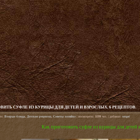
ВИТЬ СУФЛЕ ИЗ КУРИЦЫ ДЛЯ ДЕТЕЙ И ВЗРОСЛЫХ. 6 РЕЦЕПТОВ.
дел:
Вторые блюда
,
Детские рецепты
,
Советы хозяйке
| посмотрело:
1199
чел. | добавил:
sergei
Как приготовить суфле из курицы для детей 