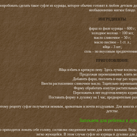
опробовать сделать такое суфле из курицы, которое обычно готовят в любом детском д
необыкновенно мягкое блюдо.
ИНГРЕДИЕНТЫ:
фарш из филе курицы − 600 г;
холодное молоко − 100 мл;
масло сливочное − 50 г;
масло постное – 1 ст. л.;
яйца – 3 шт.;
соль – по вкусовым предпочтения
ПРИГОТОВЛЕНИЕ:
Яйца взбить в крепкую пену. Здесь лучше восполь
Продолжая перемешивание, влить мо
Добавить фарш, посолить и еще раз хоро
Ввести растопленное сливочное масло. Тщательно перемешать
Форму обработать изнутри растительны
Переложить в нее подготовленную курин
Поставить форму в духовку на 1 час, предварительно раз
этому рецепту суфле получается нежным, ароматным и почти воздушным. Для многих е
детстве.
Запекаем для ребенка в дух
 приходится ломать себе голову, составляя ежедневное меню для своего малыша. Ведь п
легко жующейся. В этом случае суфле из курицы в духовке для 