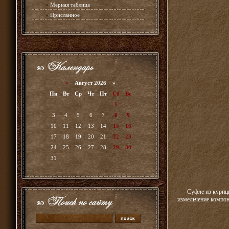
»
Мерная таблица
»
Присланное
«
Август 2026 »
Пн
Вт
Ср
Чт
Пт
Сб
Вс
1
2
3
4
5
6
7
8
9
10
11
12
13
14
15
16
17
18
19
20
21
22
23
24
25
26
27
28
29
30
31
Суфле из курицы
измельчение компон