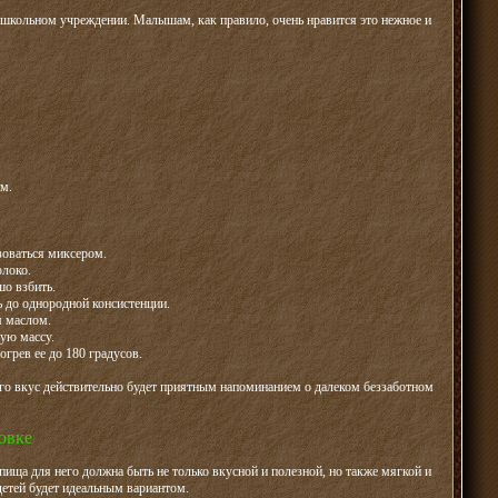
ошкольном учреждении. Малышам, как правило, очень нравится это нежное и
м.
зоваться миксером.
локо.
шо взбить.
 до однородной консистенции.
м маслом.
ую массу.
огрев ее до 180 градусов.
го вкус действительно будет приятным напоминанием о далеком беззаботном
овке
ища для него должна быть не только вкусной и полезной, но также мягкой и
детей будет идеальным вариантом.