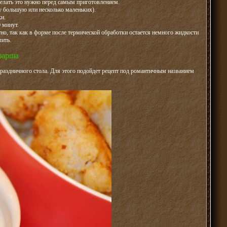
Делать это нужно перед самым приготовлением.
 большую или несколько маленьких).
и.
 минут.
тно, так как в форме после термической обработки остается немного жидкости
лить.
фарша
аздничного стола. Для этого подойдет рецепт под романтичным названием