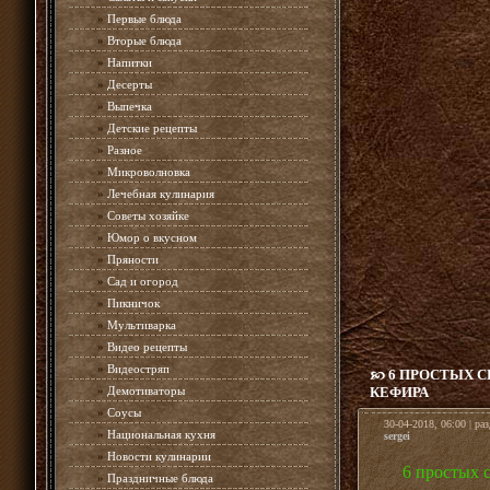
»
Первые блюда
»
Вторые блюда
»
Напитки
»
Десерты
»
Выпечка
»
Детские рецепты
»
Разное
»
Микроволновка
»
Лечебная кулинария
»
Советы хозяйке
»
Юмор о вкусном
»
Пряности
»
Сад и огород
»
Пикничок
»
Мультиварка
»
Видео рецепты
»
Видеостряп
6 ПРОСТЫХ 
»
Демотиваторы
КЕФИРА
»
Соусы
30-04-2018, 06:00 | ра
»
Национальная кухня
sergei
»
Новости кулинарии
6 простых 
»
Праздничные блюда