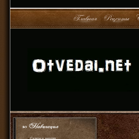
»
Салаты и закуски