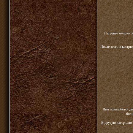
Нагрейте молоко п
После этого в кастрю
Вам понадобятся дв
боль
В другую кастрюлю в