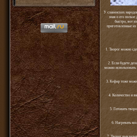
У славянских народов
зная о его пользе
быстро, вот и
приготовленные из
1. Творог можно сде
2. Если будете дел
можно использовать 
3. Кефир тоже можн
4. Количество и в
5. Готовить твор
6. Нагревать м
7. Творог выклады