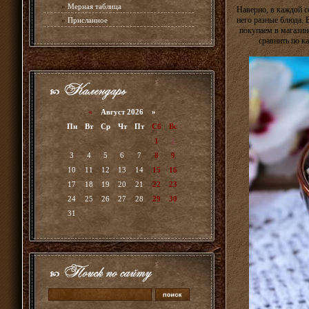
»
Мерная таблица
Наверно, в каждой с
него разные блюда. 
»
Присланное
покупаем в магазин
сравнить по ка
«
Август 2026 »
Пн
Вт
Ср
Чт
Пт
Сб
Вс
1
2
3
4
5
6
7
8
9
10
11
12
13
14
15
16
17
18
19
20
21
22
23
24
25
26
27
28
29
30
31