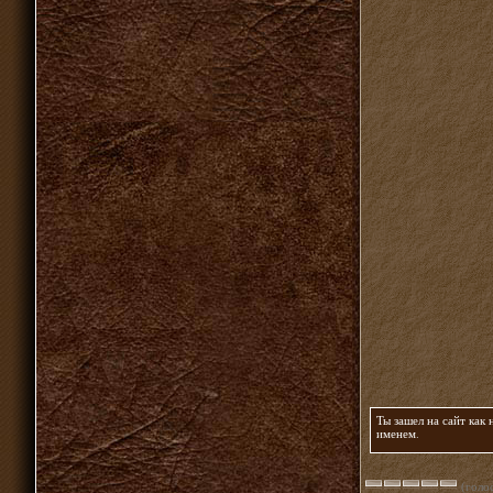
Ты зашел на сайт как
именем
.
(голос