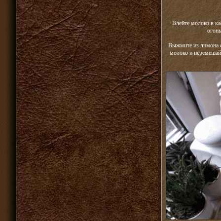
Влейте молоко в ка
огонь
Выжмите из лимона с
молоко и перемешайт