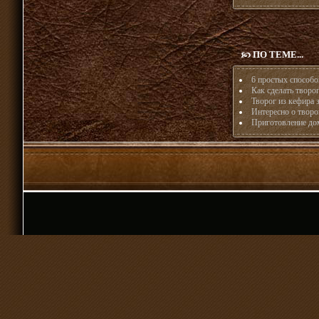
ПО ТЕМЕ...
6 простых способо
Как сделать творо
Творог из кефира 
Интересно о творо
Приготовление дом