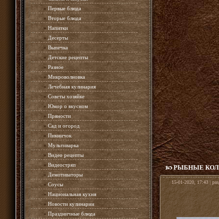
»
Первые блюда
»
Вторые блюда
»
Напитки
»
Десерты
»
Выпечка
»
Детские рецепты
»
Разное
»
Микроволновка
»
Лечебная кулинария
»
Советы хозяйке
»
Юмор о вкусном
»
Пряности
»
Сад и огород
»
Пикничок
»
Мультиварка
»
Видео рецепты
»
Видеостряп
РЫБНЫЕ КОЛ
»
Демотиваторы
15-01-2020, 17:43 | ра
»
Соусы
»
Национальная кухня
»
Новости кулинарии
»
Праздничные блюда