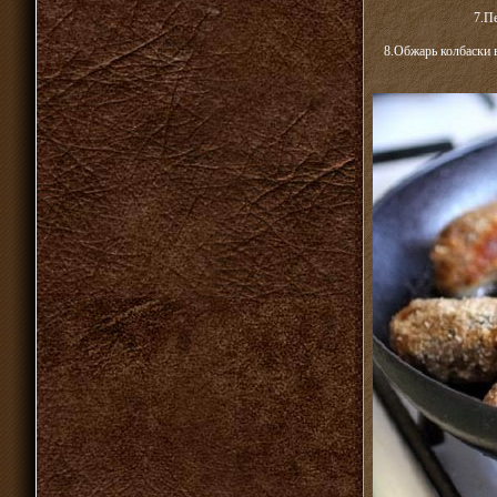
7.П
8.Обжарь колбаски 