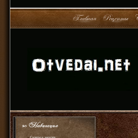
»
Салаты и закуски