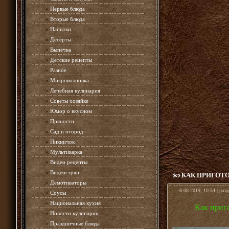
»
Первые блюда
»
Вторые блюда
»
Напитки
»
Десерты
»
Выпечка
»
Детские рецепты
»
Разное
»
Микроволновка
»
Лечебная кулинария
»
Советы хозяйке
»
Юмор о вкусном
»
Пряности
»
Сад и огород
»
Пикничок
»
Мультиварка
»
Видео рецепты
»
Видеостряп
КАК ПРИГОТ
»
Демотиваторы
6-08-2019, 10:54 | раз
»
Соусы
»
Национальная кухня
Как приг
»
Новости кулинарии
»
Праздничные блюда