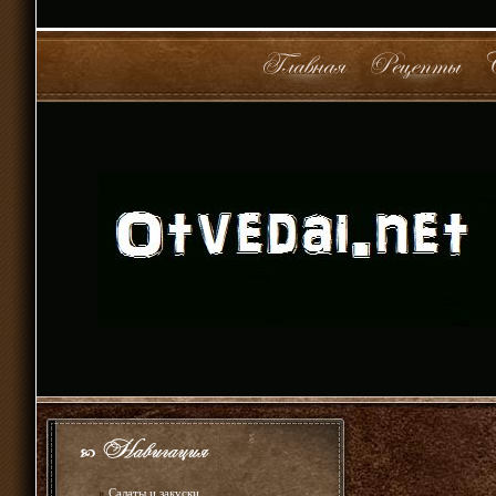
»
Салаты и закуски