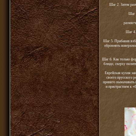
Шаг 2. Затем раз
Шаг 
размягч
Шаг 4.
Шаг 5. Прибавив взб
обровнять поверхнос
Шаг 6. Как только фо
блюдо, сверху полить
Еврейская кухня за
своего прусского р
принято вымачивать в
и пристрастием к «