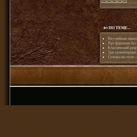
(голос
ПО ТЕМЕ...
Вкуснейшая намазк
Про форшмак без 
Классический рец
Три элементарных 
Селедка на столе —