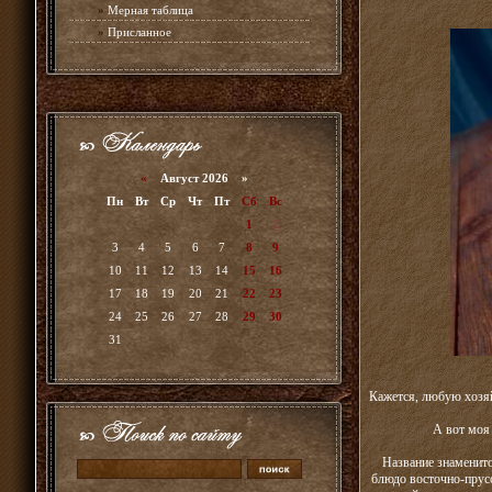
»
Мерная таблица
»
Присланное
«
Август 2026 »
Пн
Вт
Ср
Чт
Пт
Сб
Вс
1
2
3
4
5
6
7
8
9
10
11
12
13
14
15
16
17
18
19
20
21
22
23
24
25
26
27
28
29
30
31
Кажется, любую хозяйк
А вот моя
Название знаменито
блюдо восточно-прусс