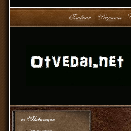
»
Салаты и закуски