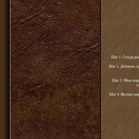
Шаг 1. Сельдь ра
Шаг 2. Добавить л
Шаг 3. Яйца свар
с
Шаг 4. Желтки зап