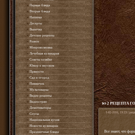
»
Первые блюда
»
Вторые блюда
»
Напитки
»
Десерты
»
Выпечка
»
Детские рецепты
»
Разное
»
Микроволновка
»
Лечебная кулинария
»
Советы хозяйке
»
Юмор о вкусном
»
Пряности
»
Сад и огород
»
Пикничок
»
Мультиварка
»
Видео рецепты
»
Видеостряп
2 РЕЦЕПТА 
»
Демотиваторы
1-02-2016, 19:23 | раз
»
Соусы
»
Национальная кухня
»
Новости кулинарии
Все знают, что фор
»
Праздничные блюда