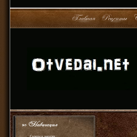
»
Салаты и закуски