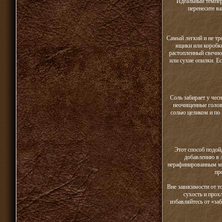
Идеальный темпер
перенесите ва
Самый легкий и не тр
ящики или коробк
растопленный свечно
или сухие опилки. Е
Соль забирает у чес
неочищенные голов
солью целиком и по 
Этот способ подойд
добавлению в 
нерафинированным мас
пр
Вне зависимости от т
сухость и прох
избавляйтесь от «за