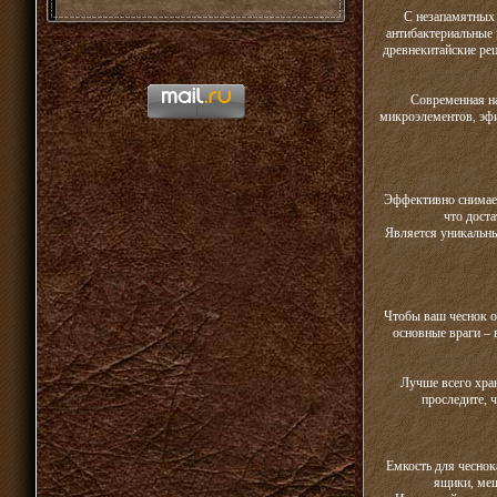
С незапамятных 
антибактериальные 
древнекитайские ре
Современная на
микроэлементов, эфи
Эффективно снимает
что доста
Является уникальны
Чтобы ваш чеснок ос
основные враги – 
Лучше всего хра
проследите, 
Емкость для чеснок
ящики, меш