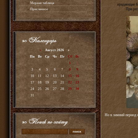
»
Мерная таблица
придающая бл
При рег
»
Присланное
«
Август 2026 »
Пн
Вт
Ср
Чт
Пт
Сб
Вс
1
2
3
4
5
6
7
8
9
10
11
12
13
14
15
16
17
18
19
20
21
22
23
24
25
26
27
28
29
30
31
Но в зимний период 