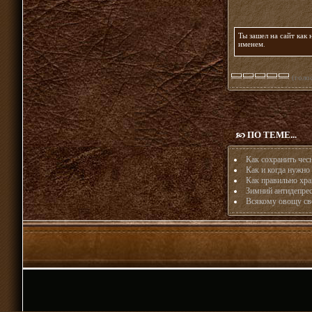
Ты зашел на сайт как
именем
.
(голос
ПО ТЕМЕ...
Как сохранить чес
Как и когда нужно
Как правильно хра
Зимний антидепресс
Всякому овощу сво