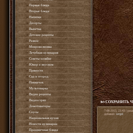
»
Первые блюда
»
Вторые блюда
»
Напитки
»
Десерты
»
Выпечка
»
Детские рецепты
»
Разное
»
Микроволновка
»
Лечебная кулинария
»
Советы хозяйке
»
Юмор о вкусном
»
Пряности
»
Сад и огород
»
Пикничок
»
Мультиварка
»
Видео рецепты
»
Видеостряп
СОХРАНИТЬ 
»
Демотиваторы
7-08-2013, 23:43 | раз
»
Соусы
добавил:
sergei
»
Национальная кухня
»
Новости кулинарии
»
Праздничные блюда