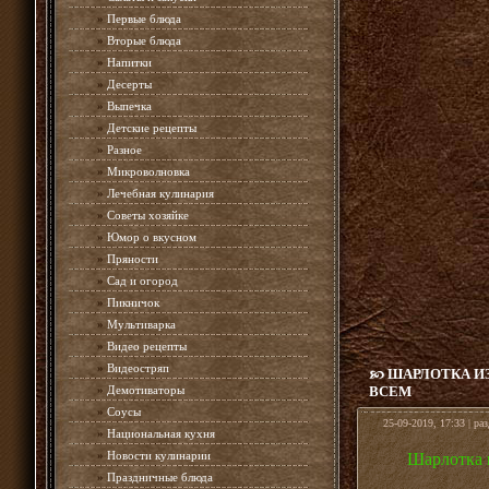
»
Первые блюда
»
Вторые блюда
»
Напитки
»
Десерты
»
Выпечка
»
Детские рецепты
»
Разное
»
Микроволновка
»
Лечебная кулинария
»
Советы хозяйке
»
Юмор о вкусном
»
Пряности
»
Сад и огород
»
Пикничок
»
Мультиварка
»
Видео рецепты
»
Видеостряп
ШАРЛОТКА И
»
Демотиваторы
ВСЕМ
»
Соусы
25-09-2019, 17:33 | ра
»
Национальная кухня
»
Новости кулинарии
Шарлотка 
»
Праздничные блюда