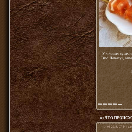
У литовцев существ
Спас. Пожалуй, само
1
ЧТО ПРОИСХО
14-08-2019, 07:54 | ра