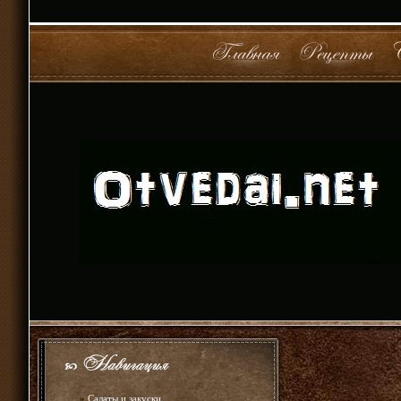
»
Салаты и закуски