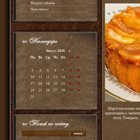
»
Мерная таблица
»
Присланное
«
Август 2026 »
Пн
Вт
Ср
Чт
Пт
Сб
Вс
1
2
3
4
5
6
7
8
9
10
11
12
13
14
15
16
17
18
19
20
21
22
23
24
25
26
27
28
29
30
31
Шарлотки всеми люб
приготовить к чаепит
теста. Поверьте,