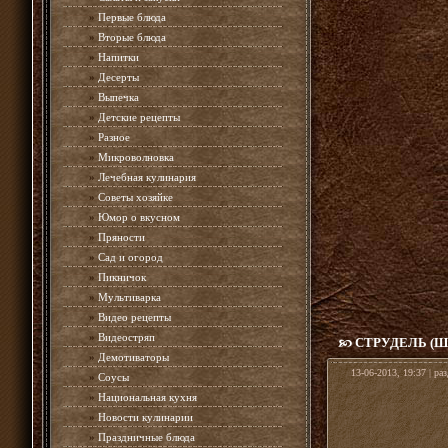
»
Первые блюда
»
Вторые блюда
»
Напитки
»
Десерты
»
Выпечка
»
Детские рецепты
»
Разное
»
Микроволновка
»
Лечебная кулинария
»
Советы хозяйке
»
Юмор о вкусном
»
Пряности
»
Сад и огород
»
Пикничок
»
Мультиварка
»
Видео рецепты
»
Видеостряп
СТРУДЕЛЬ (Ш
»
Демотиваторы
13-06-2013, 19:37 | ра
»
Соусы
»
Национальная кухня
»
Новости кулинарии
»
Праздничные блюда