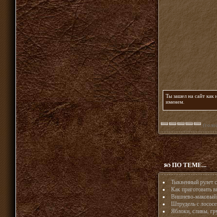
Ты зашел на сайт как
именем
.
(голос
ПО ТЕМЕ...
Тыквенный рулет 
Как приготовить в
Вишнево-маковый
Штрудель с лосос
Яблоки, сливы, г