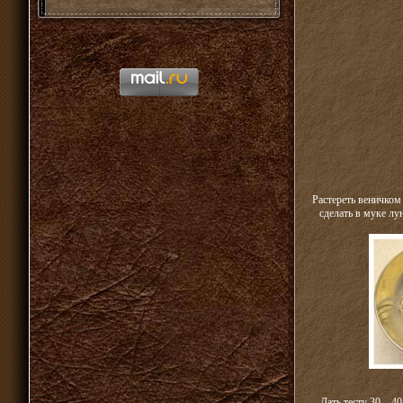
Растереть веничком 
сделать в муке лу
Дать тесту 30—40 