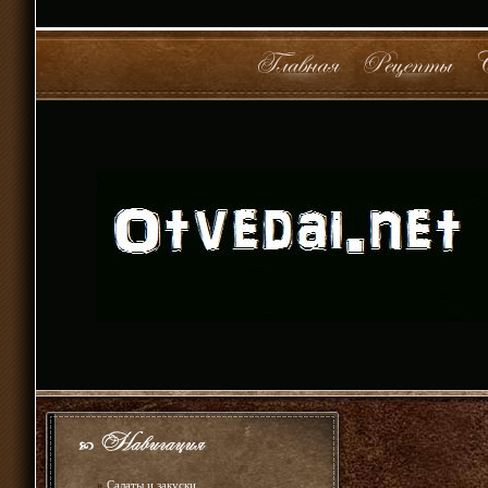
»
Салаты и закуски