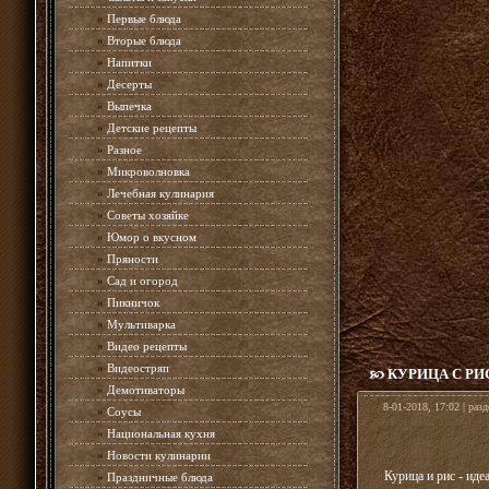
»
Первые блюда
»
Вторые блюда
»
Напитки
»
Десерты
»
Выпечка
»
Детские рецепты
»
Разное
»
Микроволновка
»
Лечебная кулинария
»
Советы хозяйке
»
Юмор о вкусном
»
Пряности
»
Сад и огород
»
Пикничок
»
Мультиварка
»
Видео рецепты
»
Видеостряп
КУРИЦА С Р
»
Демотиваторы
8-01-2018, 17:02 | раз
»
Соусы
»
Национальная кухня
»
Новости кулинарии
Курица и рис - иде
»
Праздничные блюда