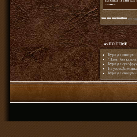
Ты зашел на сайт как
именем
.
(голос
ПО ТЕМЕ...
Курица с овощами
"Плов" без казана
Курица с сухофру
На ужин.Запеканка
Курица с овощами