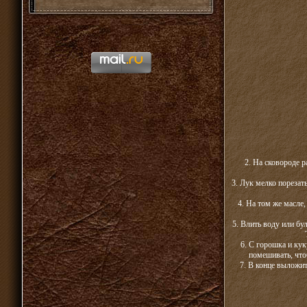
2. На сковороде р
3. Лук мелко порезат
4. На том же масле,
5. Влить воду или бу
6. С горошка и кук
помешивать, что
7. В конце выложит