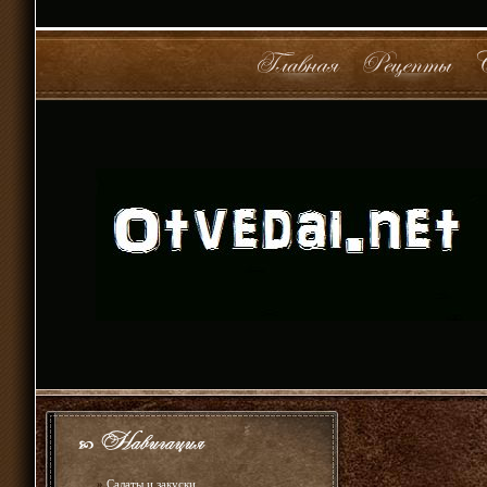
»
Салаты и закуски