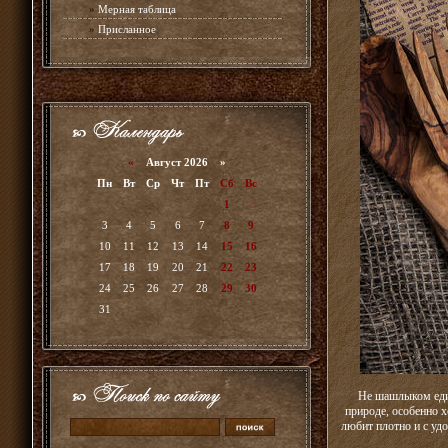
»
Мерная таблица
»
Присланное
«
Август 2026 »
Пн
Вт
Ср
Чт
Пт
Сб
Вс
1
2
3
4
5
6
7
8
9
10
11
12
13
14
15
16
17
18
19
20
21
22
23
24
25
26
27
28
29
30
31
Не шашлыком един
природе, особенно х
любит плотно и с удо