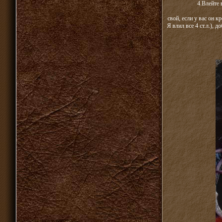
4.Влейте 
свой, если у вас он 
Я влил все 4 ст.л.), 