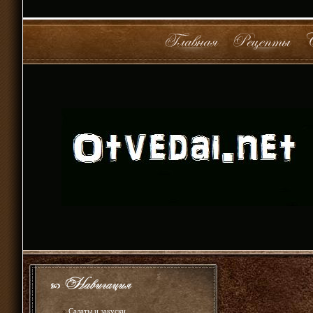
»
Салаты и закуски