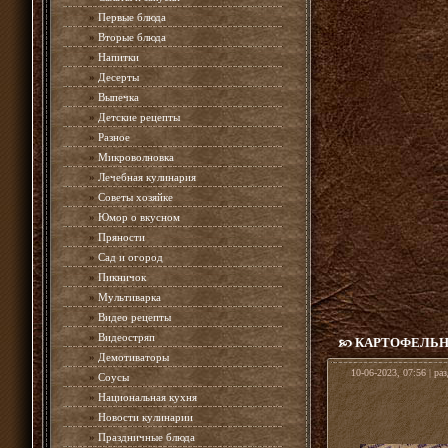
»
Первые блюда
»
Вторые блюда
»
Напитки
»
Десерты
»
Выпечка
»
Детские рецепты
»
Разное
»
Микроволновка
»
Лечебная кулинария
»
Советы хозяйке
»
Юмор о вкусном
»
Пряности
»
Сад и огород
»
Пикничок
»
Мультиварка
»
Видео рецепты
»
Видеостряп
КАРТОФЕЛЬН
»
Демотиваторы
10-06-2023, 07:56 | ра
»
Соусы
»
Национальная кухня
»
Новости кулинарии
»
Праздничные блюда