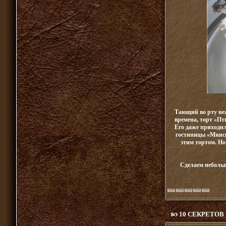
Тающий во рту неж
времена, торт «Пт
Его даже приходил
гостиницы «Минск»
этим тортом. Но
Сделаем небольш
10 СЕКРЕТО