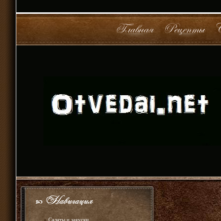
»
Салаты и закуски