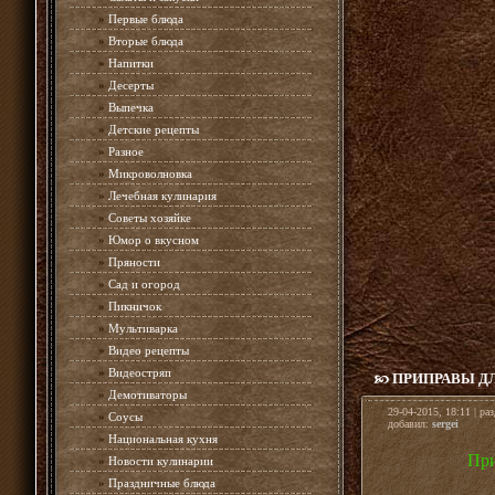
»
Первые блюда
»
Вторые блюда
»
Напитки
»
Десерты
»
Выпечка
»
Детские рецепты
»
Разное
»
Микроволновка
»
Лечебная кулинария
»
Советы хозяйке
»
Юмор о вкусном
»
Пряности
»
Сад и огород
»
Пикничок
»
Мультиварка
»
Видео рецепты
»
Видеостряп
ПРИПРАВЫ Д
»
Демотиваторы
29-04-2015, 18:11 | ра
»
Соусы
добавил:
sergei
»
Национальная кухня
При
»
Новости кулинарии
»
Праздничные блюда