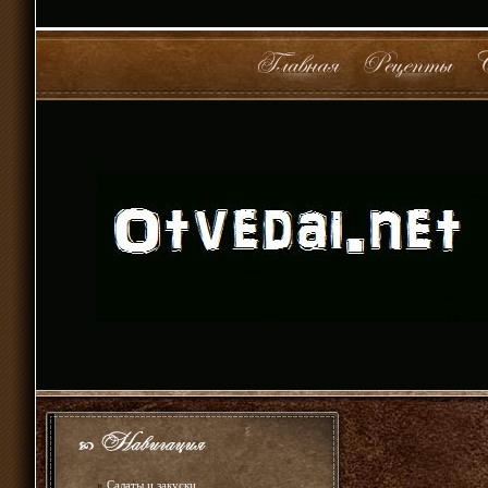
»
Салаты и закуски