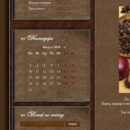
»
Мерная таблица
»
Присланное
«
Август 2026 »
Пн
Вт
Ср
Чт
Пт
Сб
Вс
1
2
3
4
5
6
7
8
9
10
11
12
13
14
15
16
17
18
19
20
21
22
23
24
25
26
27
28
29
30
31
Ни 
Перец, корица и им
Так ч