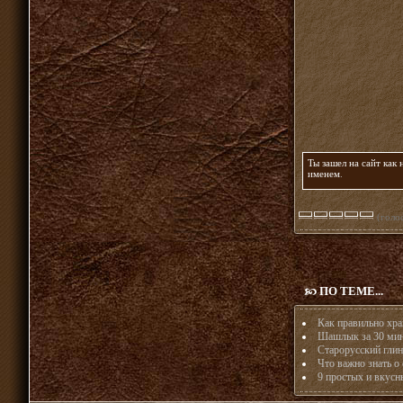
Ты зашел на сайт как
именем
.
(голос
ПО ТЕМЕ...
Как правильно хра
Шашлык за 30 мин
Старорусский глин
Что важно знать о 
9 простых и вкусн