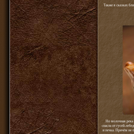
Также в сказках бли
Но молочная река –
спасла от гусей-лебе
и печка. Причём не 