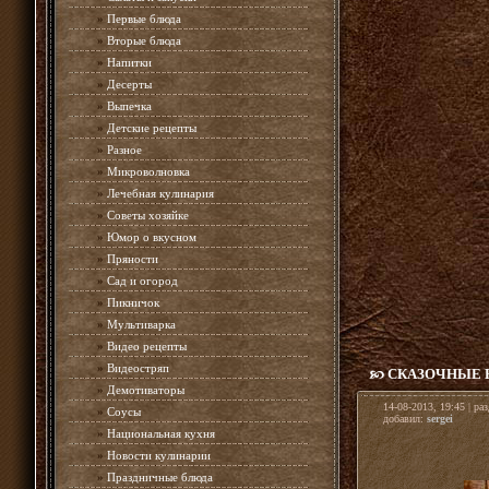
»
Первые блюда
»
Вторые блюда
»
Напитки
»
Десерты
»
Выпечка
»
Детские рецепты
»
Разное
»
Микроволновка
»
Лечебная кулинария
»
Советы хозяйке
»
Юмор о вкусном
»
Пряности
»
Сад и огород
»
Пикничок
»
Мультиварка
»
Видео рецепты
»
Видеостряп
СКАЗОЧНЫЕ
»
Демотиваторы
14-08-2013, 19:45 | ра
»
Соусы
добавил:
sergei
»
Национальная кухня
»
Новости кулинарии
»
Праздничные блюда