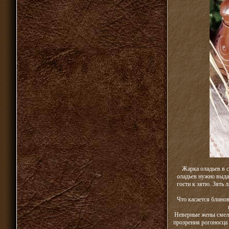
Жарка оладьев в 
оладьев нужно выдат
гости к зятю. Зять
Что касается блинов
Неверные жены смело
прозрения рогоносца