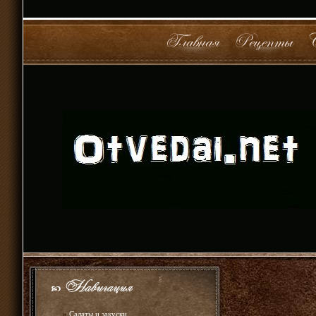
»
Салаты и закуски