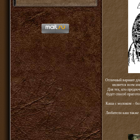
Отличный вариант для
является всем из
Для тех, кто предпо
будет способ пригото
Каша с молоком – бол
Любители каш также м