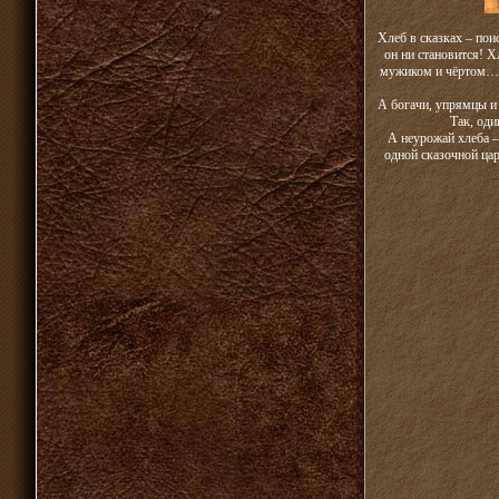
Хлеб в сказках – пои
он ни становится! 
мужиком и чёртом… Х
А богачи, упрямцы и 
Так, оди
А неурожай хлеба –
одной сказочной цар