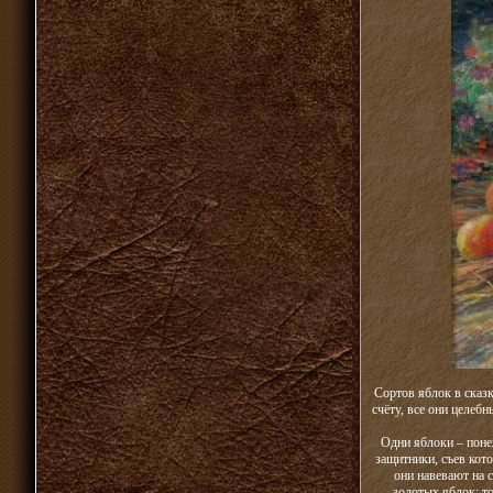
Сортов яблок в сказк
счёту, все они целеб
Одни яблоки – поне
защитники, съев кото
они навевают на 
золотых яблок: то