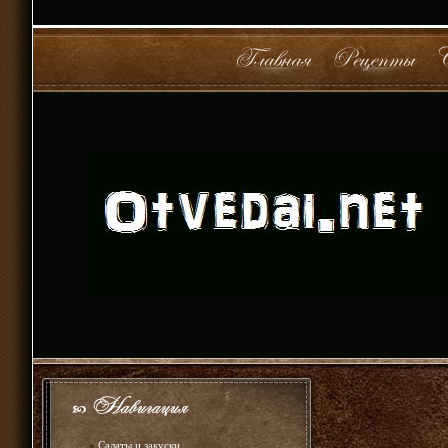
»
Салаты и закуски