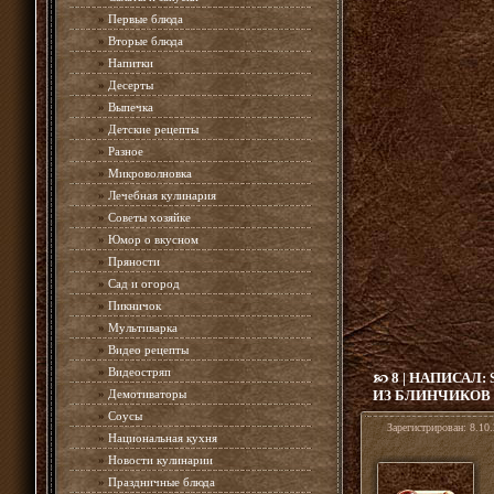
»
Первые блюда
»
Вторые блюда
»
Напитки
»
Десерты
»
Выпечка
»
Детские рецепты
»
Разное
»
Микроволновка
»
Лечебная кулинария
»
Советы хозяйке
»
Юмор о вкусном
»
Пряности
»
Сад и огород
»
Пикничок
»
Мультиварка
»
Видео рецепты
»
Видеостряп
8 | НАПИСАЛ:
»
Демотиваторы
ИЗ БЛИНЧИКОВ
»
Соусы
Зарегистрирован:
8.10.
»
Национальная кухня
»
Новости кулинарии
»
Праздничные блюда