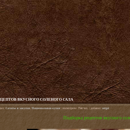
ЕЦЕПТОВ ВКУСНОГО СОЛЕНОГО САЛА
здел:
Салаты и закуски
,
Национальная кухня
| посмотрело:
754
чел. | добавил:
sergei
Подборка рецептов вкусного сол