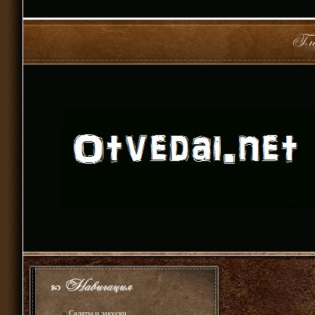
»
Салаты и закуски