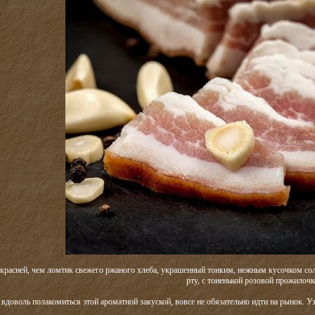
красней, чем ломтик свежего ржаного хлеба, украшенный тонким, нежным кусочком сол
рту, с тоненькой розовой прожило
вдоволь полакомиться этой ароматной закуской, вовсе не обязательно идти на рынок. Уз