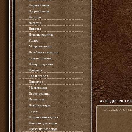
»
Первые блюда
»
Вторые блюда
»
Напитки
»
Десерты
»
Выпечка
»
Детские рецепты
»
Разное
»
Микроволновка
»
Лечебная кулинария
»
Советы хозяйке
»
Юмор о вкусном
»
Пряности
»
Сад и огород
»
Пикничок
»
Мультиварка
»
Видео рецепты
»
Видеостряп
ПОДБОРКА Р
»
Демотиваторы
15-10-2022, 06:37 | ра
»
Соусы
»
Национальная кухня
»
Новости кулинарии
»
Праздничные блюда