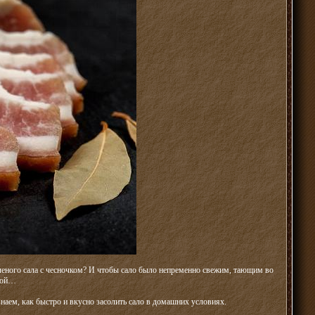
еного сала с чесночком? И чтобы сало было непременно свежим, тающим во
чкой…
наем, как быстро и вкусно засолить сало в домашних условиях.