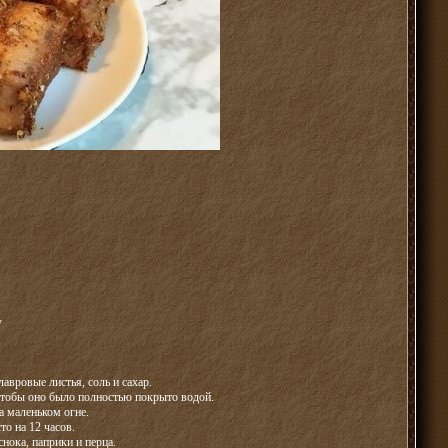
у
вровые листья, соль и сахар.
чтобы оно было полностью покрыто водой.
а маленьком огне.
то на 12 часов.
нока, паприки и перца.