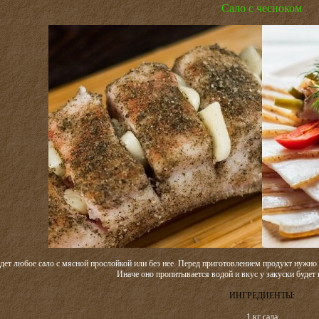
Сало с чесноком
дет любое сало с мясной прослойкой или без нее. Перед приготовлением продукт нужно 
Иначе оно пропитывается водой и вкус у закуски будет 
ИНГРЕДИЕНТЫ:
1 кг сала