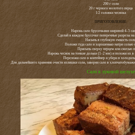
200 г соли
20 г черного молотого перца
1/2 головки чеснока
ПРИГОТОВЛЕНИЕ:
Нарежь сало брусочками шириной 4–5 са
Сделай в каждом брусочке поперечные разрезы на
Насыпь в глубокую емкость соль
Положи туда сало и хорошенько натри солью с
Присыпь сверху перцем или смесью п
Нарежь чеснок на тонкие дольки (1–2 мм) и положи их в 
Переложи сало в контейнер и убери в холодиль
Для дальнейшего хранения очисти излишки соли, заверни сало в хлопчатобумажну
Сало в луковой шелухе