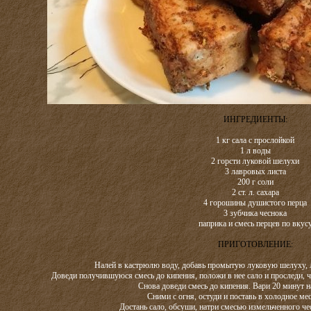
ИНГРЕДИЕНТЫ:
1 кг сала с прослойкой
1 л воды
2 горсти луковой шелухи
3 лавровых листа
200 г соли
2 ст. л. сахара
4 горошины душистого перца
3 зубчика чеснока
паприка и смесь перцев по вкус
ПРИГОТОВЛЕНИЕ:
Налей в кастрюлю воду, добавь промытую луковую шелуху, ла
Доведи получившуюся смесь до кипения, положи в нее сало и проследи, 
Снова доведи смесь до кипения. Вари 20 минут н
Сними с огня, остуди и поставь в холодное мес
Достань сало, обсуши, натри смесью измельченного чес