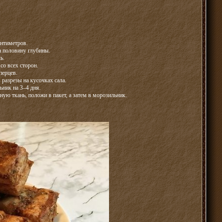
антиметров.
а половину глубины.
ь.
со всех сторон.
перцев.
 разрезы на кусочках сала.
ьник на 3–4 дня.
ую ткань, положи в пакет, а затем в морозильник.