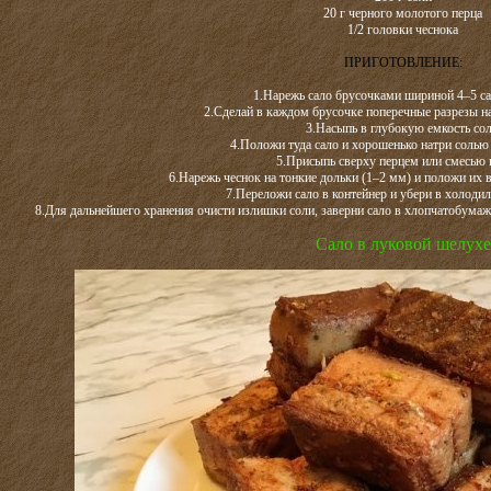
20 г черного молотого перца
1/2 головки чеснока
ПРИГОТОВЛЕНИЕ:
1.Нарежь сало брусочками шириной 4–5 с
2.Сделай в каждом брусочке поперечные разрезы н
3.Насыпь в глубокую емкость сол
4.Положи туда сало и хорошенько натри солью 
5.Присыпь сверху перцем или смесью 
6.Нарежь чеснок на тонкие дольки (1–2 мм) и положи их в
7.Переложи сало в контейнер и убери в холодил
8.Для дальнейшего хранения очисти излишки соли, заверни сало в хлопчатобумажн
Сало в луковой шелухе