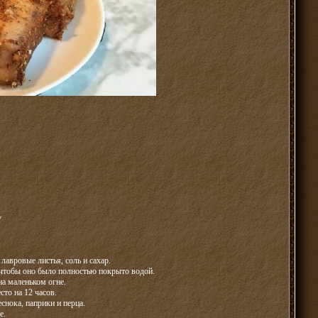
у
авровые листья, соль и сахар.
 чтобы оно было полностью покрыто водой.
на маленьком огне.
сто на 12 часов.
снока, паприки и перца.
е.