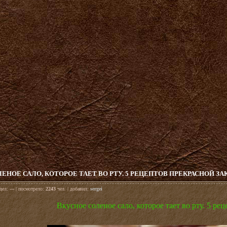
ЕНОЕ САЛО, КОТОРОЕ ТАЕТ ВО РТУ. 5 РЕЦЕПТОВ ПРЕКРАСНОЙ З
здел:
---
| посмотрело:
2243
чел. | добавил:
sergei
Вкусное соленое сало, которое тает во рту. 5 ре