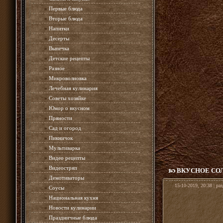
»
Первые блюда
»
Вторые блюда
»
Напитки
»
Десерты
»
Выпечка
»
Детские рецепты
»
Разное
»
Микроволновка
»
Лечебная кулинария
»
Советы хозяйке
»
Юмор о вкусном
»
Пряности
»
Сад и огород
»
Пикничок
»
Мультиварка
»
Видео рецепты
»
Видеостряп
ВКУСНОЕ СОЛ
»
Демотиваторы
15-10-2019, 20:38 | ра
»
Соусы
»
Национальная кухня
»
Новости кулинарии
»
Праздничные блюда