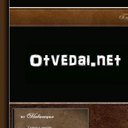
»
Салаты и закуски