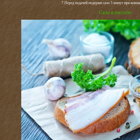
7.Перед подачей подержи сало 5 минут при комна
Сало в рассоле