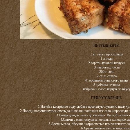
ИНГРЕДИЕНТЫ:
1 кг сала с прослойкой
1 л воды
2 горсти луковой шелухи
3 лавровых листа
200 г соли
2 ст. л. сахара
4 горошины душистого перца
3 зубчика чеснока
паприка и смесь перцев по вкус
ПРИГОТОВЛЕНИЕ:
1.Налей в кастрюлю воду, добавь промытую луковую шелуху, л
2.Доведи получившуюся смесь до кипения, положи в нее сало и проследи,
3.Снова доведи смесь до кипения. Вари 20 минут 
4.Сними с огня, остуди и поставь в холодное ме
5.Достань сало, обсуши, натри смесью измельченного че
6.Храни готовое сало в морозилк