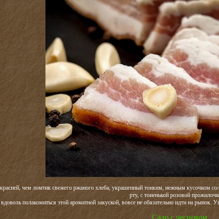
красней, чем ломтик свежего ржаного хлеба, украшенный тонким, нежным кусочком сол
рту, с тоненькой розовой прожило
вдоволь полакомиться этой ароматной закуской, вовсе не обязательно идти на рынок. Уз
Сало с чесноком