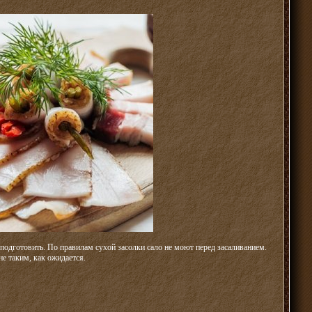
подготовить. По правилам сухой засолки сало не моют перед засаливанием.
не таким, как ожидается.