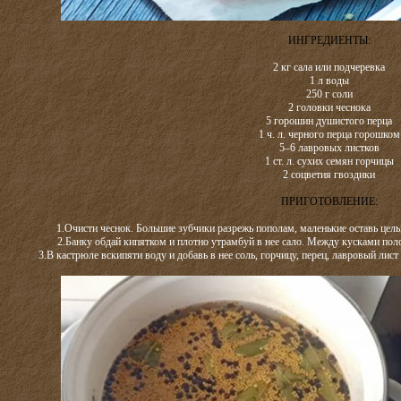
ИНГРЕДИЕНТЫ:
2 кг сала или подчеревка
1 л воды
250 г соли
2 головки чеснока
5 горошин душистого перца
1 ч. л. черного перца горошком
5–6 лавровых листков
1 ст. л. сухих семян горчицы
2 соцветия гвоздики
ПРИГОТОВЛЕНИЕ:
1.Очисти чеснок. Большие зубчики разрежь пополам, маленькие оставь цел
2.Банку обдай кипятком и плотно утрамбуй в нее сало. Между кусками пол
3.В кастрюле вскипяти воду и добавь в нее соль, горчицу, перец, лавровый лист 