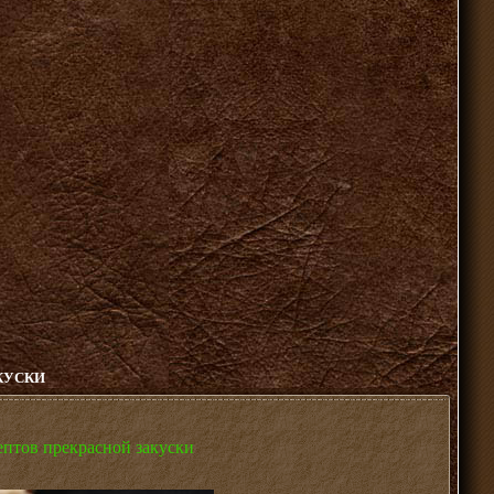
АКУСКИ
цептов прекрасной закуски