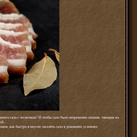
еного сала с чесночком? И чтобы сало было непременно свежим, тающим во
чкой…
наем, как быстро и вкусно засолить сало в домашних условиях.