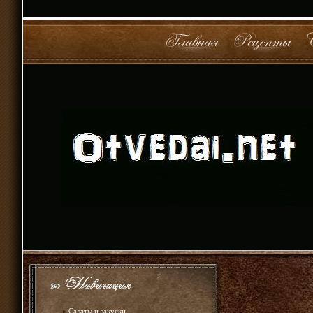
»
Салаты и закуски