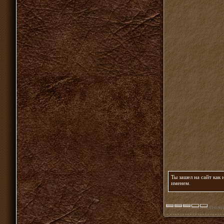
Ты зашел на сайт как
именем
.
(голос