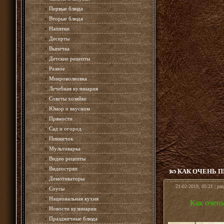
»
Первые блюда
»
Вторые блюда
»
Напитки
»
Десерты
»
Выпечка
»
Детские рецепты
»
Разное
»
Микроволновка
»
Лечебная кулинария
»
Советы хозяйке
»
Юмор о вкусном
»
Пряности
»
Сад и огород
»
Пикничок
»
Мультиварка
»
Видео рецепты
»
Видеостряп
КАК ОЧЕНЬ 
»
Демотиваторы
21-02-2019, 05:21 | ра
»
Соусы
»
Национальная кухня
Как очень
»
Новости кулинарии
»
Праздничные блюда