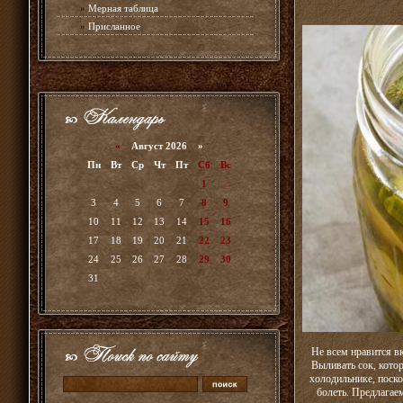
»
Мерная таблица
»
Присланное
«
Август 2026 »
Пн
Вт
Ср
Чт
Пт
Сб
Вс
1
2
3
4
5
6
7
8
9
10
11
12
13
14
15
16
17
18
19
20
21
22
23
24
25
26
27
28
29
30
31
Не всем нравится вк
Выливать сок, кото
холодильнике, поско
болеть. Предлагае