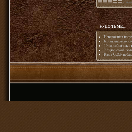
(голос
ПО ТЕМЕ...
Невероятная попул
6 оригинальных со
10 способов как с
7 видов соков, кот
Как в СССР избавл