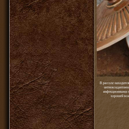
В рассоле находитс
антиоксидантами
инфекционными па
хорошей вса