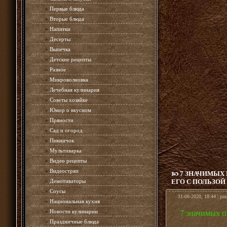
»
Первые блюда
»
Вторые блюда
»
Напитки
»
Десерты
»
Выпечка
»
Детские рецепты
»
Разное
»
Микроволновка
»
Лечебная кулинария
»
Советы хозяйке
»
Юмор о вкусном
»
Пряности
»
Сад и огород
»
Пикничок
»
Мультиварка
»
Видео рецепты
»
Видеостряп
7 ЗНАЧИМЫХ 
»
Демотиваторы
ЕГО С ПОЛЬЗОЙ
»
Соусы
31-08-2020, 18:44 | ра
»
Национальная кухня
»
Новости кулинарии
7 значимых п
»
Праздничные блюда