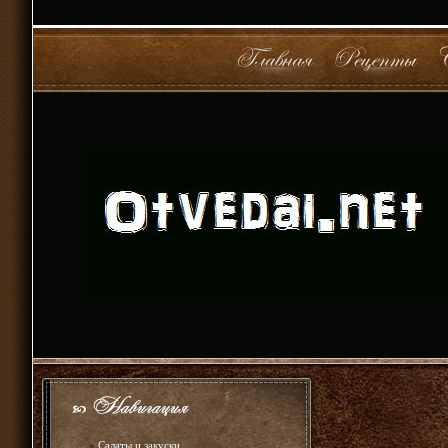
»
Салаты и закуски