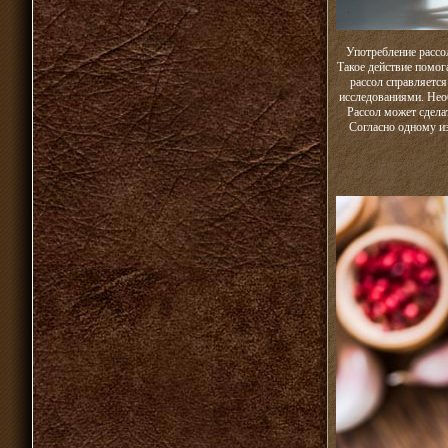
Употребление рассо
Такое действие помог
рассол справляетс
исследованиями. Нео
Рассол может сдела
Согласно одному и