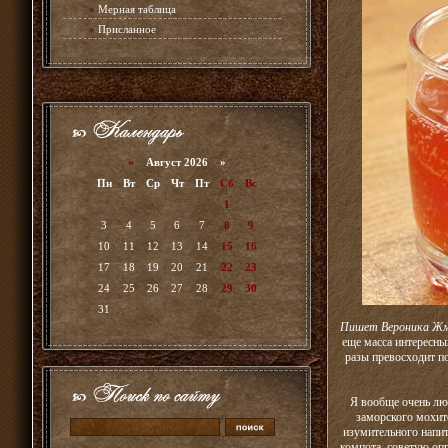
»
Мерная таблица
»
Присланное
«
Август 2026 »
Пн
Вт
Ср
Чт
Пт
Сб
Вс
1
2
3
4
5
6
7
8
9
10
11
12
13
14
15
16
17
18
19
20
21
22
23
24
25
26
27
28
29
30
31
Пишет Вероника Ж
еще масса интересны
разы превосходит п
Я вообще очень лю
заморского мохит
изумительного напит
компота, советую опр