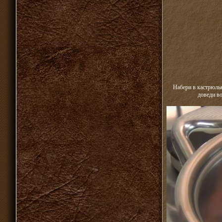
Набери в кастрюльк
доведи во