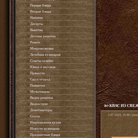
»
Первые блюда
»
Вторые блюда
»
Напитки
»
Десерты
»
Выпечка
»
Детские рецепты
»
Разное
»
Микроволновка
»
Лечебная кулинария
»
Советы хозяйке
»
Юмор о вкусном
»
Пряности
»
Сад и огород
»
Пикничок
»
Мультиварка
»
Видео рецепты
»
Видеостряп
КВАС ИЗ СВ
»
Демотиваторы
1-07-2024, 16:46 | раз
»
Соусы
»
Национальная кухня
»
Новости кулинарии
»
Праздничные блюда