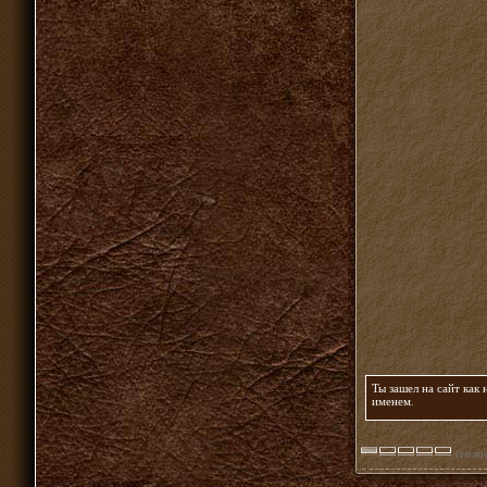
Ты зашел на сайт как
именем
.
(голос