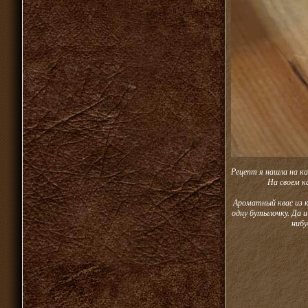
Рецепт я нашла на ка
На своем к
Ароматный квас из к
одну бутылочку. Да и
нибу