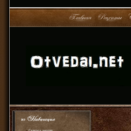
»
Салаты и закуски