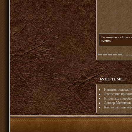
Ты зашел на сайт как
именем
.
(голос
ПО ТЕМЕ...
Напиток долгожите
Две веские причин
6 простых способо
Доктор Мясников р
Как вырастить ке