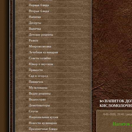
»
Первые блюда
»
Вторые блюда
»
Напитки
»
Десерты
»
Выпечка
»
Детские рецепты
»
Разное
»
Микроволновка
»
Лечебная кулинария
»
Советы хозяйке
»
Юмор о вкусном
»
Пряности
»
Сад и огород
»
Пикничок
»
Мультиварка
»
Видео рецепты
»
Видеостряп
НАПИТОК ДОЛ
»
Демотиваторы
КИСЛОМОЛОЧНЫ
»
Соусы
6-01-2020, 20:41 | раз
»
Национальная кухня
»
Новости кулинарии
Напиток 
»
Праздничные блюда