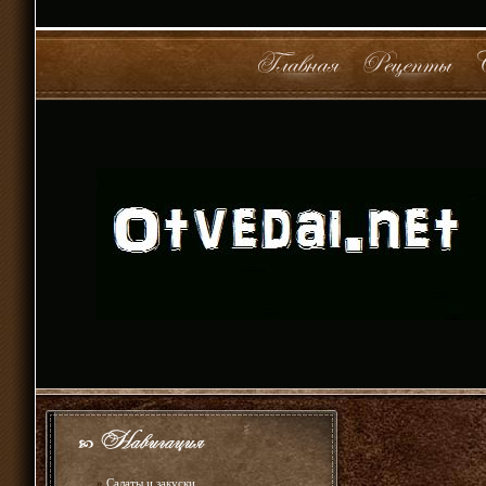
»
Салаты и закуски