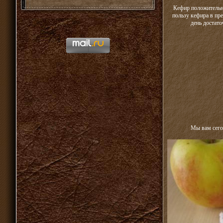
Кефир положительно
пользу кефира в пр
день достато
Мы вам сего