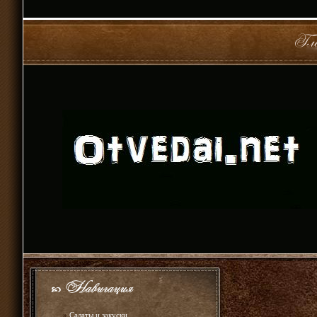
»
Салаты и закуски