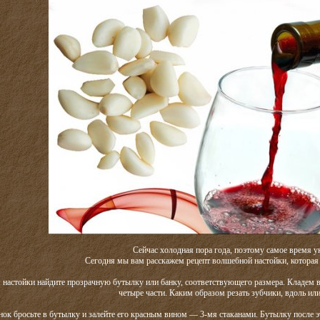
Сейчас холодная пора года, поэтому самое время у
Сегодня мы вам расскажем рецепт волшебной настойки, которая 
 настойки найдите прозрачную бутылку или банку, соответствующего размера. Кладем в 
четыре части. Каким образом резать зубчики, вдоль или
ок бросьте в бутылку и залейте его красным вином — 3-мя стаканами. Бутылку после это