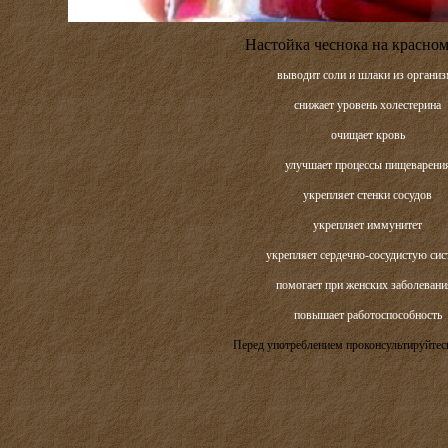
Настойка чеснока на красном
выводит соли и шлаки из организ
снижает уровень холестерина
очищает кровь
улучшает процессы пищеварени
укрепляет стенки сосудов
укрепляет иммунитет
укрепляет сердечно-сосудистую сис
помогает при женских заболевани
повышает работоспособность
Перед употреблением проконсультируйтесь