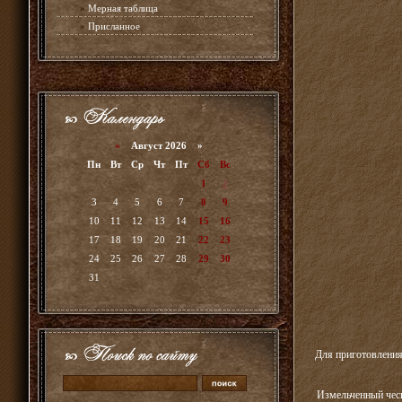
»
Мерная таблица
»
Присланное
«
Август 2026 »
Пн
Вт
Ср
Чт
Пт
Сб
Вс
1
2
3
4
5
6
7
8
9
10
11
12
13
14
15
16
17
18
19
20
21
22
23
24
25
26
27
28
29
30
31
Для приготовления
Измельченный чесн