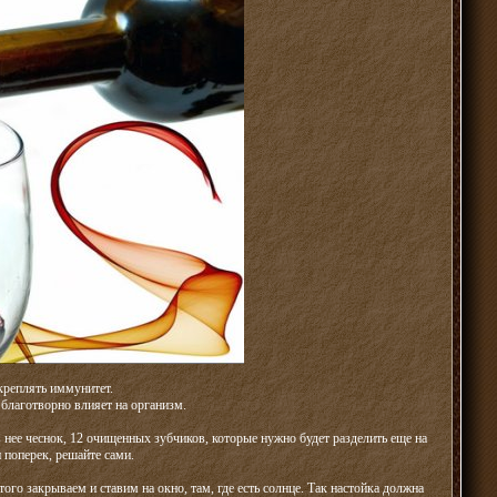
креплять иммунитет.
благотворно влияет на организм.
нее чеснок, 12 очищенных зубчиков, которые нужно будет разделить еще на
 поперек, решайте сами.
го закрываем и ставим на окно, там, где есть солнце. Так настойка должна