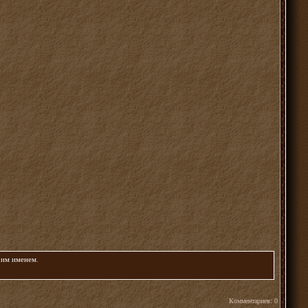
воим именем
.
Комментариев: 0