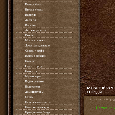
»
Первые блюда
»
Вторые блюда
»
Напитки
»
Десерты
»
Выпечка
»
Детские рецепты
»
Разное
»
Микроволновка
»
Лечебная кулинария
»
Советы хозяйке
»
Юмор о вкусном
»
Пряности
»
Сад и огород
»
Пикничок
»
Мультиварка
»
Видео рецепты
»
Видеостряп
НАСТОЙКА ЧЕ
»
Демотиваторы
СОСУДЫ
»
Соусы
5-12-2019, 18:59 | раз
»
Национальная кухня
»
Новости кулинарии
Настойка ч
»
Праздничные блюда