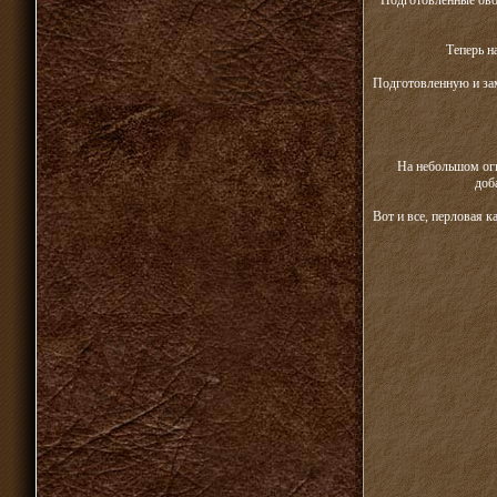
Подготовленные ово
Теперь н
Подготовленную и за
На небольшом огн
доб
Вот и все, перловая к