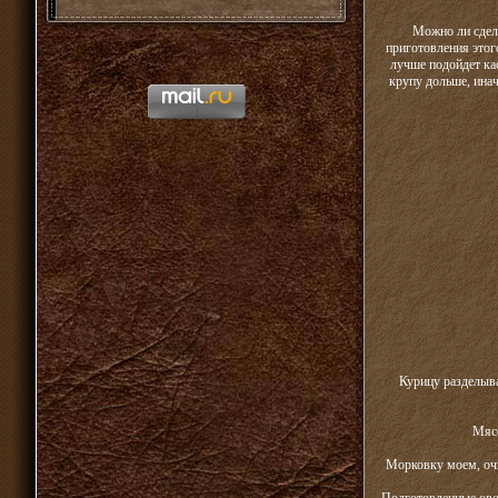
Можно ли сдел
приготовления этог
лучше подойдет ка
крупу дольше, инач
Курицу разделыва
Мясо
Морковку моем, очи