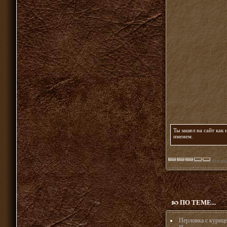
Ты зашел на сайт как
именем
.
(голос
ПО ТЕМЕ...
Перловка с курице