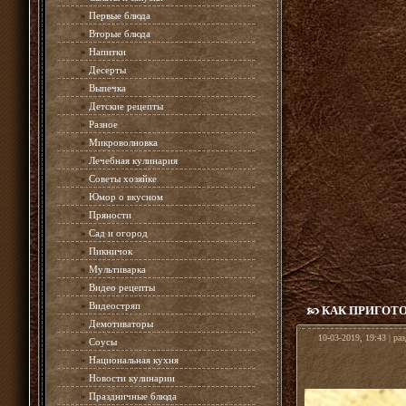
»
Первые блюда
»
Вторые блюда
»
Напитки
»
Десерты
»
Выпечка
»
Детские рецепты
»
Разное
»
Микроволновка
»
Лечебная кулинария
»
Советы хозяйке
»
Юмор о вкусном
»
Пряности
»
Сад и огород
»
Пикничок
»
Мультиварка
»
Видео рецепты
»
Видеостряп
КАК ПРИГОТ
»
Демотиваторы
10-03-2019, 19:43 | ра
»
Соусы
»
Национальная кухня
»
Новости кулинарии
»
Праздничные блюда