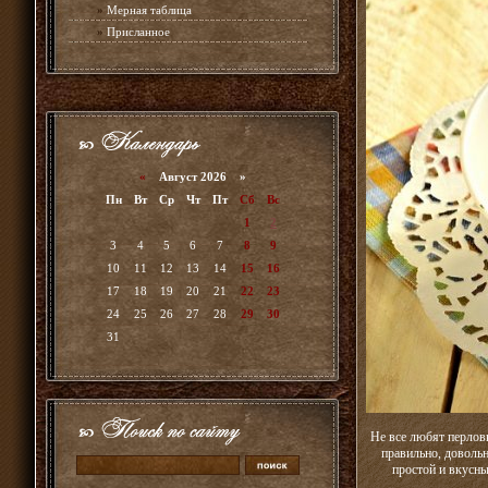
»
Мерная таблица
»
Присланное
«
Август 2026 »
Пн
Вт
Ср
Чт
Пт
Сб
Вс
1
2
3
4
5
6
7
8
9
10
11
12
13
14
15
16
17
18
19
20
21
22
23
24
25
26
27
28
29
30
31
Не все любят перловк
правильно, доволь
простой и вкусн