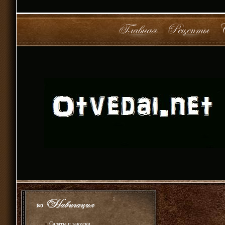
»
Салаты и закуски