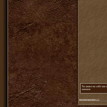
Ты зашел на сайт как
именем
.
(голос