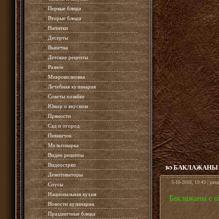
»
Первые блюда
»
Вторые блюда
»
Напитки
»
Десерты
»
Выпечка
»
Детские рецепты
»
Разное
»
Микроволновка
»
Лечебная кулинария
»
Советы хозяйке
»
Юмор о вкусном
»
Пряности
»
Сад и огород
»
Пикничок
»
Мультиварка
»
Видео рецепты
»
Видеостряп
БАКЛАЖАНЫ 
»
Демотиваторы
5-10-2018, 19:43 | раз
»
Соусы
»
Национальная кухня
Баклажаны с о
»
Новости кулинарии
»
Праздничные блюда