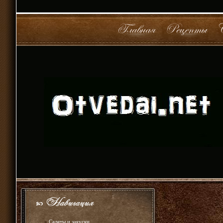
»
Салаты и закуски