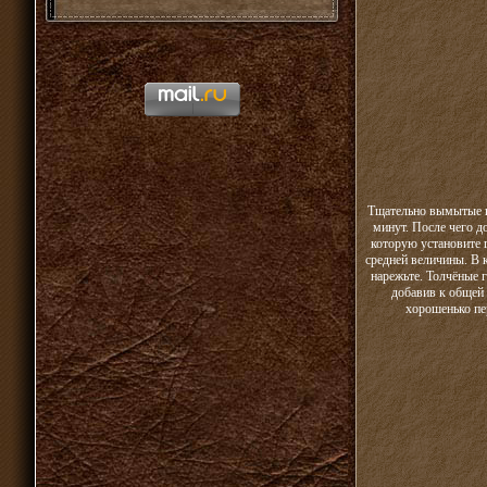
Тщательно вымытые н
минут. После чего д
которую установите г
средней величины. В 
нарежьте. Толчёные г
добавив к общей 
хорошенько пе