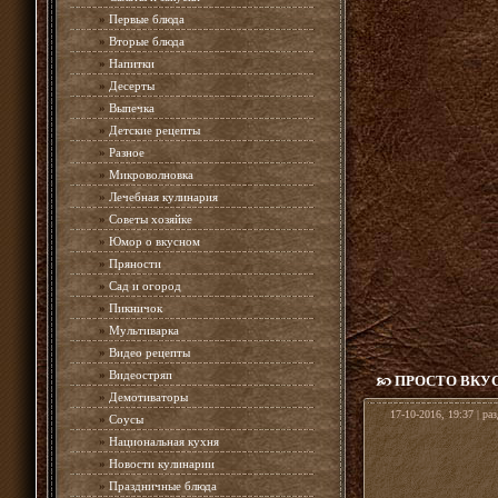
»
Первые блюда
»
Вторые блюда
»
Напитки
»
Десерты
»
Выпечка
»
Детские рецепты
»
Разное
»
Микроволновка
»
Лечебная кулинария
»
Советы хозяйке
»
Юмор о вкусном
»
Пряности
»
Сад и огород
»
Пикничок
»
Мультиварка
»
Видео рецепты
»
Видеостряп
ПРОСТО ВКУС
»
Демотиваторы
17-10-2016, 19:37 | ра
»
Соусы
»
Национальная кухня
»
Новости кулинарии
»
Праздничные блюда