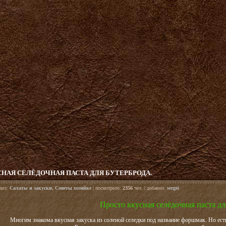
НАЯ СЕЛЁДОЧНАЯ ПАСТА ДЛЯ БУТЕРБРОДА.
здел:
Салаты и закуски
,
Советы хозяйке
| посмотрело:
2356
чел. | добавил:
sergei
Просто вкусная селёдочная паста дл
Многим знакома вкусная закуска из соленой селедки под название форшмак. Но есть 