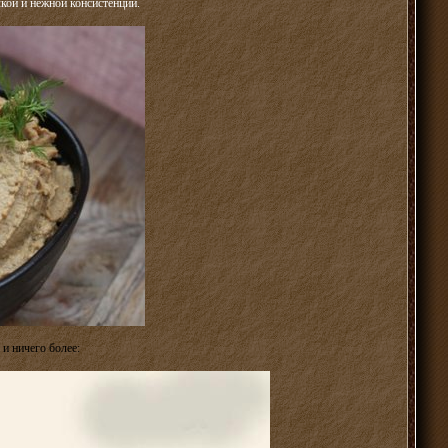
лкой и нежной консистенции.
 и ничего более: