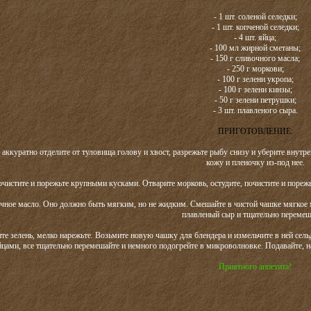
- 1 шт. соленой селедки;
- 1 шт. копченой селедки;
- 4 шт. яйца;
- 100 мл жирной сметаны;
- 150 г сливочного масла;
- 250 г моркови;
- 100 г зелени укропа;
- 100 г зелени кинзы;
- 50 г зелени петрушки;
- 3 шт. плавленого сыра.
ПРИГОТОВЛЕНИЕ:
, аккуратно отделите от туловища голову и хвост, разрежьте рыбу снизу и уберите внутре
кожу и пленочку из-под нее.
почистите и порежьте крупными кусками. Отварите морковь, остудите, почистите и поре
очное масло. Оно должно быть мягким, но не жидким. Смешайте в чистой чашке мягкое 
плавленый сыр и тщательно перемеш
те зелень, мелко нарежьте. Возьмите новую чашку для блендера и измельчите в ней сельд
йцами, все тщательно перемешайте и немного подогрейте в микроволновке. Подавайте, н
Приятного аппетита!