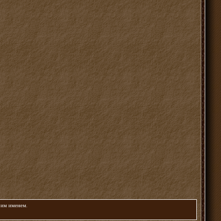
воим именем
.