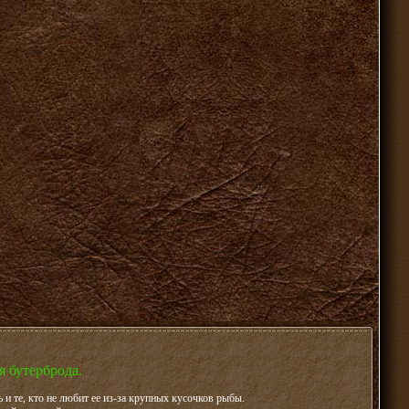
я бутерброда.
и те, кто не любит ее из-за крупных кусочков рыбы.