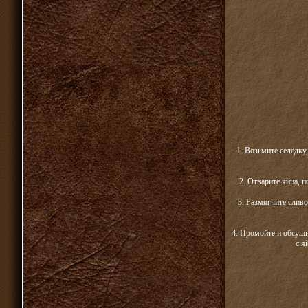
1. Возьмите селедку
2. Отварите яйца, 
3. Размягчите слив
4. Промойте и обсуши
с я