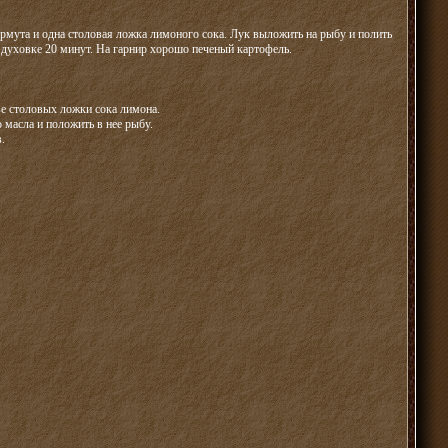
ермута и одна столовая ложка лимоного сока. Лук выложить на рыбу и полить
в духовке 20 минут. На гарнир хорошо печеный картофель.
ве столовых ложки сока лимона.
масла и положить в нее рыбу.
.