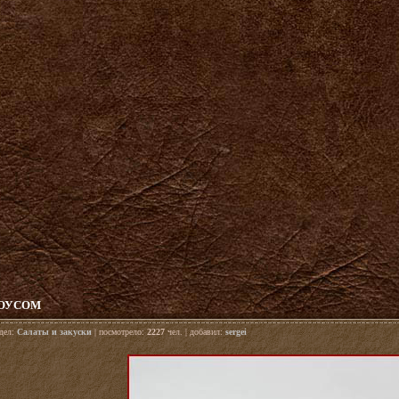
СОУСОМ
здел:
Салаты и закуски
| посмотрело:
2227
чел. | добавил:
sergei