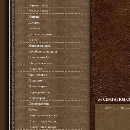
»
Первые блюда
»
Вторые блюда
»
Напитки
»
Десерты
»
Выпечка
»
Детские рецепты
»
Разное
»
Микроволновка
»
Лечебная кулинария
»
Советы хозяйке
»
Юмор о вкусном
»
Пряности
»
Сад и огород
»
Пикничок
»
Мультиварка
»
Видео рецепты
»
Видеостряп
СЕМГА ПОД 
»
Демотиваторы
31-10-2012, 21:16 | ра
»
Соусы
»
Национальная кухня
»
Новости кулинарии
»
Праздничные блюда