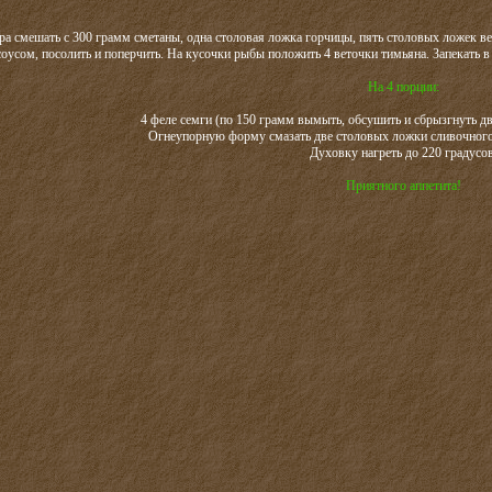
ра смешать с 300 грамм сметаны, одна столовая ложка горчицы, пять столовых ложек в
соусом, посолить и поперчить. На кусочки рыбы положить 4 веточки тимьяна. Запекать 
На 4 порции:
4 феле семги (по 150 грамм вымыть, обсушить и сбрызгнуть д
Огнеупорную форму смазать две столовых ложки сливочного 
Духовку нагреть до 220 градусов
Приятного аппетита!