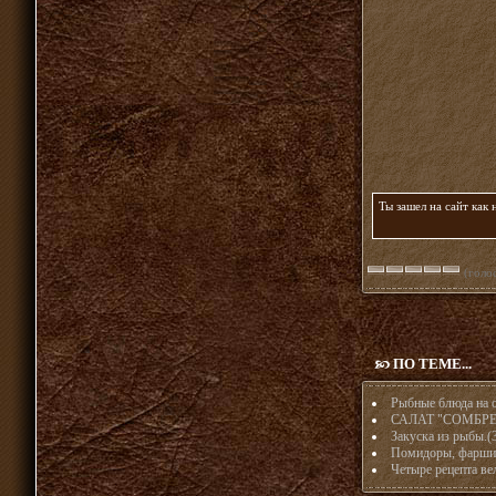
Ты зашел на сайт как
(голос
ПО ТЕМЕ...
Рыбные блюда на о
САЛАТ "СОМБР
Закуска из рыбы.(3
Помидоры, фарши
Четыре рецепта ве