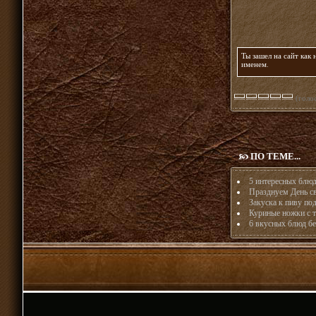
Ты зашел на сайт как
именем
.
(голос
ПО ТЕМЕ...
5 интересных блюд
Празднуем День с
Закуска к пиву по
Куриные ножки с 
6 вкусных блюд бе