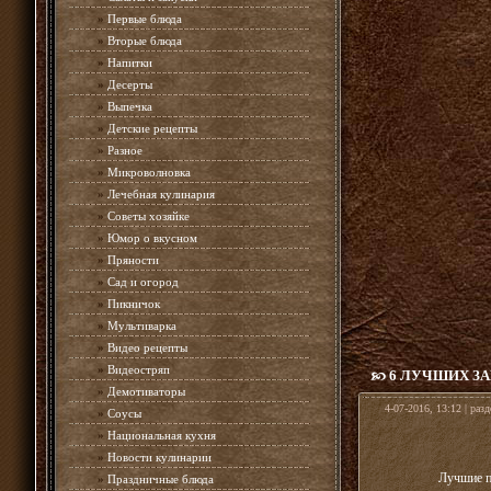
»
Первые блюда
»
Вторые блюда
»
Напитки
»
Десерты
»
Выпечка
»
Детские рецепты
»
Разное
»
Микроволновка
»
Лечебная кулинария
»
Советы хозяйке
»
Юмор о вкусном
»
Пряности
»
Сад и огород
»
Пикничок
»
Мультиварка
»
Видео рецепты
»
Видеостряп
6 ЛУЧШИХ ЗА
»
Демотиваторы
4-07-2016, 13:12 | раз
»
Соусы
»
Национальная кухня
»
Новости кулинарии
Лучшие п
»
Праздничные блюда