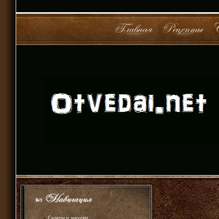
»
Салаты и закуски