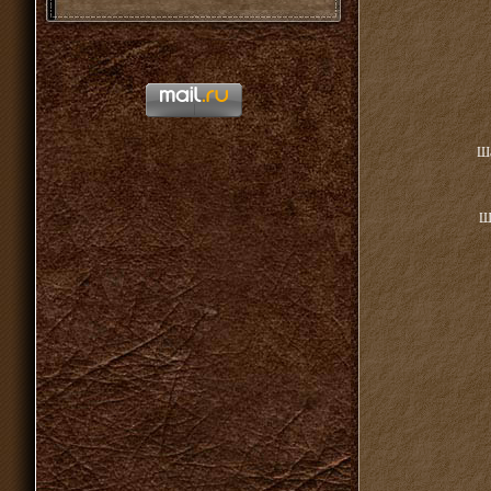
Ша
Ша