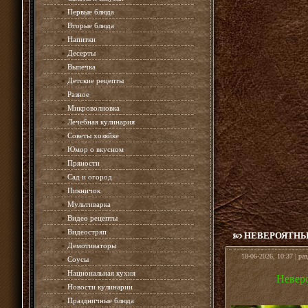
»
Первые блюда
»
Вторые блюда
»
Напитки
»
Десерты
»
Выпечка
»
Детские рецепты
»
Разное
»
Микроволновка
»
Лечебная кулинария
»
Советы хозяйке
»
Юмор о вкусном
»
Пряности
»
Сад и огород
»
Пикничок
»
Мультиварка
»
Видео рецепты
»
Видеостряп
НЕВЕРОЯТНЫЙ
»
Демотиваторы
18-06-2026, 10:37 | ра
»
Соусы
»
Национальная кухня
Неверо
»
Новости кулинарии
»
Праздничные блюда