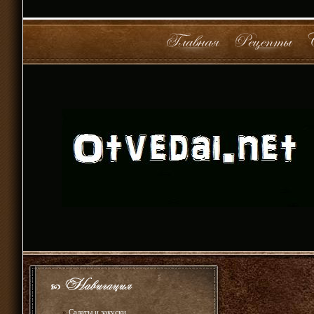
»
Салаты и закуски