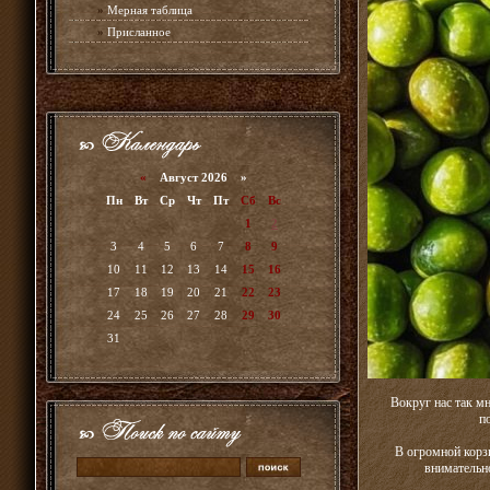
»
Мерная таблица
»
Присланное
«
Август 2026 »
Пн
Вт
Ср
Чт
Пт
Сб
Вс
1
2
3
4
5
6
7
8
9
10
11
12
13
14
15
16
17
18
19
20
21
22
23
24
25
26
27
28
29
30
31
Вокруг нас так м
п
В огромной корз
внимательно