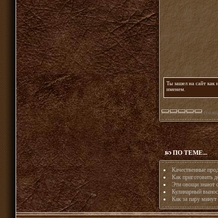
Ты зашел на сайт как
именем
.
(голос
ПО ТЕМЕ...
Качественные прод
Как приготовить д
Эти овощи знают о
Кулинарный вынос 
Как за пару минут 