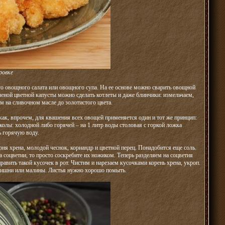
ровке
о овощного салата или овощного супа. На ее основе можно сварить овощной
ченой цветной капусты можно сделать котлеты и даже блинчики: измельчаем,
м на сливочном масле до золотистого цвета.
как, впрочем, для квашения всех овощей применяется один и тот же принцип:
школы: холодной либо горячей – на 1 литр воды столовая с горкой ложка
ь горячую воду.
рня хрена, молодой чеснок, кориандр и цветной перец. Понадобится еще соль.
 соцветии, то просто соскребите их ножиком. Теперь разделяем на соцветия
авить такой кусочек в рот. Чистим и нарезаем кусочками корень хрена, укроп.
 вишни или малины. Листья нужно хорошо помыть.