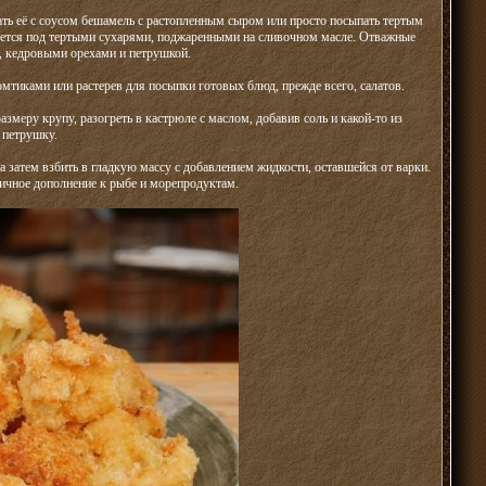
ать её с соусом бешамель с растопленным сыром или просто посыпать тертым
ляется под тертыми сухарями, поджаренными на сливочном масле. Отважные
, кедровыми орехами и петрушкой.
омтиками или растерев для посыпки готовых блюд, прежде всего, салатов.
змеру крупу, разогреть в кастрюле с маслом, добавив соль и какой-то из
 петрушку.
а затем взбить в гладкую массу с добавлением жидкости, оставшейся от варки.
личное дополнение к рыбе и морепродуктам.