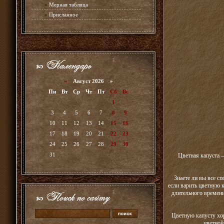
»
Мерная таблица
»
Присланное
«
Август 2026 »
Пн
Вт
Ср
Чт
Пт
Сб
Вс
1
2
3
4
5
6
7
8
9
10
11
12
13
14
15
16
17
18
19
20
21
22
23
24
25
26
27
28
29
30
31
Цветная капуста –
Знаете ли вы все с
если варить цветную к
длительного времени
Цветную капусту хор
цветной