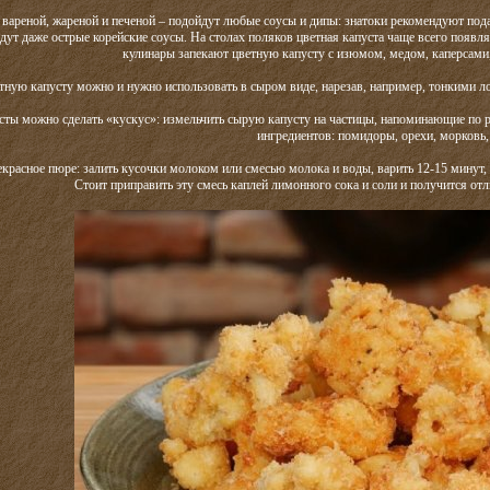
– вареной, жареной и печеной – подойдут любые соусы и дипы: знатоки рекомендуют под
дут даже острые корейские соусы. На столах поляков цветная капуста чаще всего появ
кулинары запекают цветную капусту с изюмом, медом, каперсами
етную капусту можно и нужно использовать в сыром виде, нарезав, например, тонкими л
сты можно сделать «кускус»: измельчить сырую капусту на частицы, напоминающие по ра
ингредиентов: помидоры, орехи, морковь,
екрасное пюре: залить кусочки молоком или смесью молока и воды, варить 12-15 минут, 
Стоит приправить эту смесь каплей лимонного сока и соли и получится от