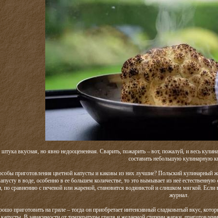
 штука вкусная, но явно недооцененная. Сварить, пожарить – вот, пожалуй, и весь кули
составить небольшую кулинарную к
пособы приготовления цветной капусты и каковы из них лучшие? Польский кулинарный ж
апусту в воде, особенно в ее большем количестве, то это вымывает из неё естественную 
, по сравнению с печеной или жареной, становится водянистой и слишком мягкой. Если вы
журнал.
ошо приготовить на гриле – тогда он приобретает интенсивный сладковатый вкус, кот
 капусты. В зависимости от температуры гриля и желаемой степени жарки, приготовлени