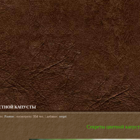
ЕТНОЙ КАПУСТЫ
дел:
Разное
| посмотрело:
354
чел. | добавил:
sergei
Секреты цветной капус