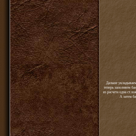
Дальше укладываем 
теперь заполняем ба
из расчета одна ст.л
А затем ба