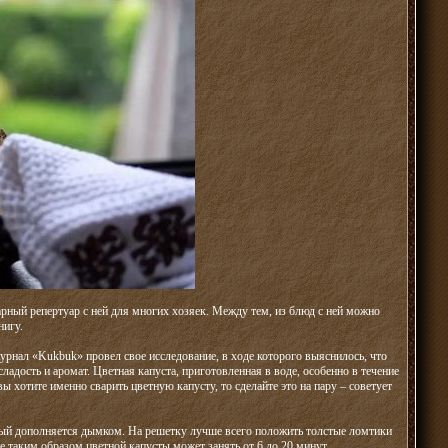
нарный репертуар с ней для многих хозяек. Между тем, из блюд с ней можно
нигу.
урнал «Kukbuk» провел свое исследование, в ходе которого выяснилось, что
сладость и аромат. Цветная капуста, приготовленная в воде, особенно в течение
 хотите именно сварить цветную капусту, то сделайте это на пару – советует
орый дополняется дымком. На решетку лучше всего положить толстые ломтики
е таким образом цветной капусты может занять от 6 до 20 минут.