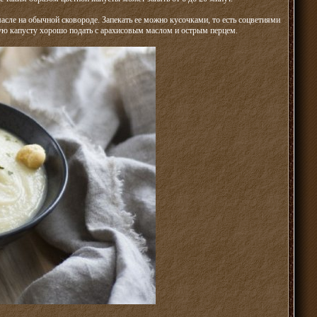
масле на обычной сковороде. Запекать ее можно кусочками, то есть соцветиями
ую капусту хорошо подать с арахисовым маслом и острым перцем.