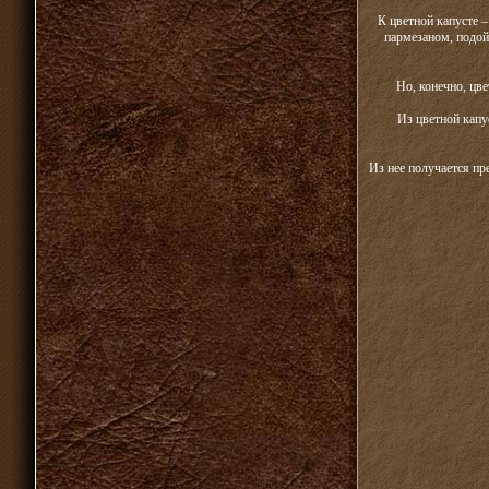
К цветной капусте 
пармезаном, подой
Но, конечно, цв
Из цветной капу
Из нее получается пр