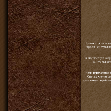
Кусочки цветной ка
бульон или отдельн
А ещё цветную капус
то, что мы хот
Итак, понадобится: 
Сначала чистим цве
(розочки) – старайте