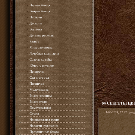
»
Первые блюда
»
Вторые блюда
»
Напитки
»
Десерты
»
Выпечка
»
Детские рецепты
»
Разное
»
Микроволновка
»
Лечебная кулинария
»
Советы хозяйке
»
Юмор о вкусном
»
Пряности
»
Сад и огород
»
Пикничок
»
Мультиварка
»
Видео рецепты
»
Видеостряп
СЕКРЕТЫ ЦВ
»
Демотиваторы
1-09-2024, 12:27 | раз
»
Соусы
»
Национальная кухня
»
Новости кулинарии
»
Праздничные блюда