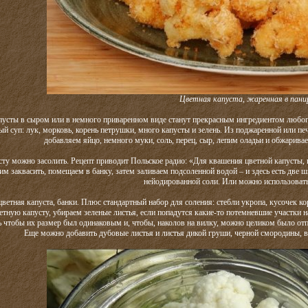
Цветная капуста, жаренная в пани
пусты в сыром или в немного приваренном виде станут прекрасным ингредиентом любог
ый суп: лук, морковь, корень петрушки, много капусты и зелень. Из поджаренной или пе
добавляем яйцо, немного муки, соль, перец, сыр, лепим оладьи и обжаривае
ту можно засолить. Рецепт приводит Польское радио: «Для квашения цветной капусты, 
им заквасить, помещаем в банку, затем заливаем подсоленной водой – и здесь есть две 
нейодированной соли. Или можно использоват
цветная капуста, банки. Плюс стандартный набор для соления: стебли укропа, кусочек ко
тную капусту, убираем зеленые листья, если попадутся какие-то потемневшие участки на
сь чтобы их размер был одинаковым и, чтобы, наколов на вилку, можно целиком было отпр
Еще можно добавить дубовые листья и листья дикой груши, черной смородины,