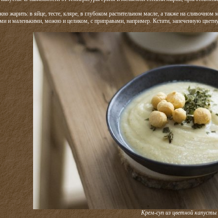
о жарить: в яйце, тесте, кляре, в глубоком растительном масле, а также на сливочном 
ми и маленькими, можно и целиком, с приправами, например. Кстати, запеченную цветн
Крем-суп из цветной капусты