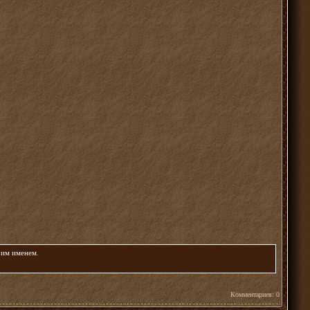
воим именем
.
Комментариев: 0