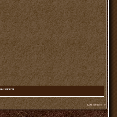
воим именем
.
Комментариев: 0