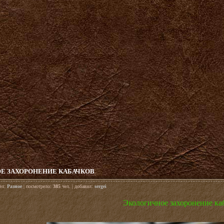
Е ЗАХОРОНЕНИЕ КАБАЧКОВ
дел:
Разное
| посмотрело:
385
чел. | добавил:
sergei
Экологичное захоронение ка