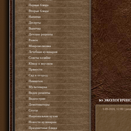
»
Первые блюда
»
Вторые блюда
»
Напитки
»
Десерты
»
Выпечка
»
Детские рецепты
»
Разное
»
Микроволновка
»
Лечебная кулинария
»
Советы хозяйке
»
Юмор о вкусном
»
Пряности
»
Сад и огород
»
Пикничок
»
Мультиварка
»
Видео рецепты
»
Видеостряп
ЭКОЛОГИЧНО
»
Демотиваторы
1-09-2024, 12:00 | раз
»
Соусы
»
Национальная кухня
»
Новости кулинарии
»
Праздничные блюда