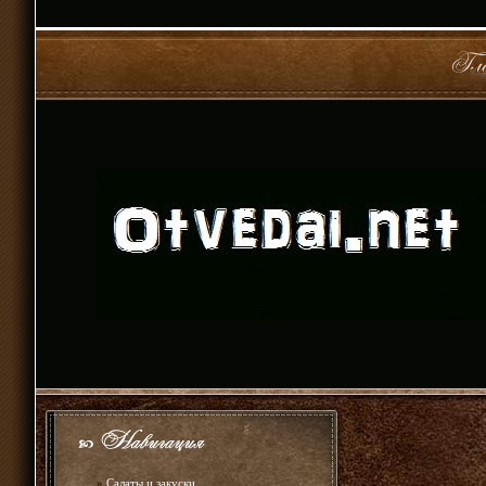
»
Салаты и закуски