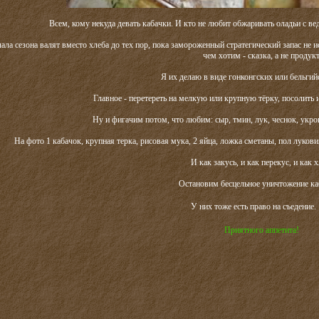
Всем, кому некуда девать кабачки. И кто не любит обжаривать оладьи с вед
чала сезона валят вместо хлеба до тех пор, пока замороженный стратегический запас не 
чем хотим - сказка, а не продукт
Я их делаю в виде гонконгских или бельгий
Главное - перетереть на мелкую или крупную тёрку, посолить и
Ну и фигачим потом, что любим: сыр, тмин, лук, чеснок, укроп, 
На фото 1 кабачок, крупная терка, рисовая мука, 2 яйца, ложка сметаны, пол лукови
И как закусь, и как перекус, и как х
Остановим бесцельное уничтожение ка
У них тоже есть право на съедение.
Приятного аппетита!