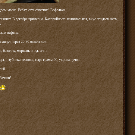
ром масла. Ребят, есть спасение! Вафельки.
иссякнет. В декабре примерно. Калорийность минимальная, вкус придаем всем,
.
ских вафель.
 минут через 20-30 отжать сок.
базилик, морковь, и т.д. и т.п.
цы, 4 зубчика чеснока, сыра грамм 50, укропа пучок.
леб.
бачков!