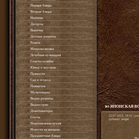
»
Первые блюда
»
Вторые блюда
»
Напитки
»
Десерты
»
Выпечка
»
Детские рецепты
»
Разное
»
Микроволновка
»
Лечебная кулинария
»
Советы хозяйке
»
Юмор о вкусном
»
Пряности
»
Сад и огород
»
Пикничок
»
Мультиварка
»
Видео рецепты
»
Видеостряп
ЯПОНСКАЯ В
»
Демотиваторы
22-07-2013, 18:51 | ра
»
Соусы
добавил:
sergei
»
Национальная кухня
»
Новости кулинарии
»
Праздничные блюда
Пр