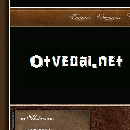
»
Салаты и закуски