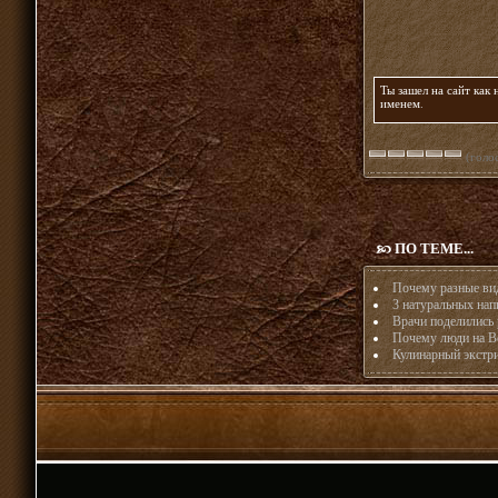
Ты зашел на сайт как
именем
.
(голос
ПО ТЕМЕ...
Почему разные ви
3 натуральных напи
Врачи поделились 
Почему люди на Во
Кулинарный экстри