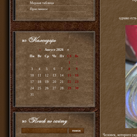
»
Мерная таблица
»
Присланное
однако есть
«
Август 2026 »
Пн
Вт
Ср
Чт
Пт
Сб
Вс
1
2
3
4
5
6
7
8
9
10
11
12
13
14
15
16
17
18
19
20
21
22
23
24
25
26
27
28
29
30
31
Человек, которого ук