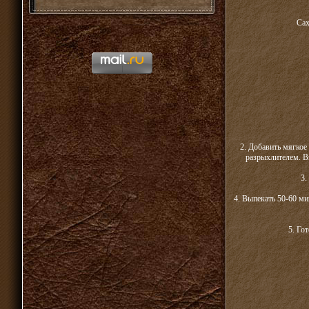
Сах
2. Добавить мягкое
разрыхлителем. В
3.
4. Выпекать 50-60 ми
5. Го