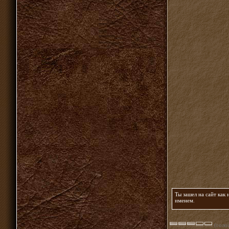
Ты зашел на сайт как
именем
.
(голос