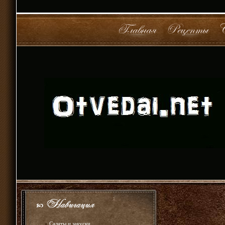
»
Салаты и закуски