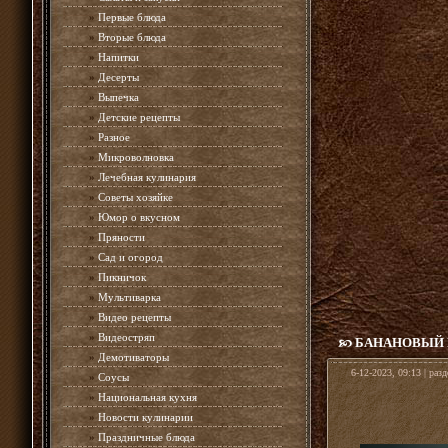
»
Первые блюда
»
Вторые блюда
»
Напитки
»
Десерты
»
Выпечка
»
Детские рецепты
»
Разное
»
Микроволновка
»
Лечебная кулинария
»
Советы хозяйке
»
Юмор о вкусном
»
Пряности
»
Сад и огород
»
Пикничок
»
Мультиварка
»
Видео рецепты
»
Видеостряп
БАНАНОВЫЙ 
»
Демотиваторы
6-12-2023, 09:13 | раз
»
Соусы
»
Национальная кухня
»
Новости кулинарии
»
Праздничные блюда