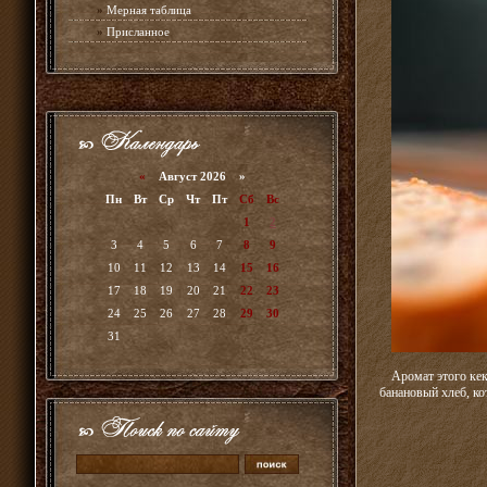
»
Мерная таблица
»
Присланное
«
Август 2026 »
Пн
Вт
Ср
Чт
Пт
Сб
Вс
1
2
3
4
5
6
7
8
9
10
11
12
13
14
15
16
17
18
19
20
21
22
23
24
25
26
27
28
29
30
31
Аромат этого кек
банановый хлеб, ко