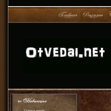
»
Салаты и закуски