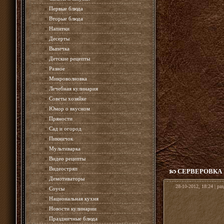
»
Первые блюда
»
Вторые блюда
»
Напитки
»
Десерты
»
Выпечка
»
Детские рецепты
»
Разное
»
Микроволновка
»
Лечебная кулинария
»
Советы хозяйке
»
Юмор о вкусном
»
Пряности
»
Сад и огород
»
Пикничок
»
Мультиварка
»
Видео рецепты
»
Видеостряп
СЕРВЕРОВКА
»
Демотиваторы
28-10-2012, 18:24 | ра
»
Соусы
»
Национальная кухня
»
Новости кулинарии
»
Праздничные блюда