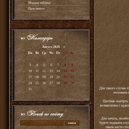
»
Мерная таблица
»
Присланное
«
Август 2026 »
Пн
Вт
Ср
Чт
Пт
Сб
Вс
1
2
3
4
5
6
7
8
9
10
11
12
13
14
15
16
17
18
19
20
21
22
23
24
25
26
27
28
29
30
Для такого случая 
31
положить 
Цветная скатерть 
великолепно с крас
Для начала, позаб
будете подавать соу
таком месте сто