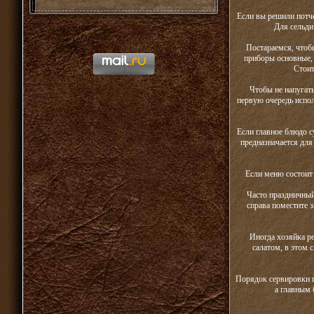
Если вы решили потче
Для сельди
Постараемся, чтоб
приборы основные, 
Стоит
Чтобы не напугат
первую очередь испол
Если главное блюдо с
предназначается для
Если меню состоит
Часто праздничный 
справа поместите 
Иногда хозяйка р
салатом, в этом 
Порядок сервировки п
а главным 