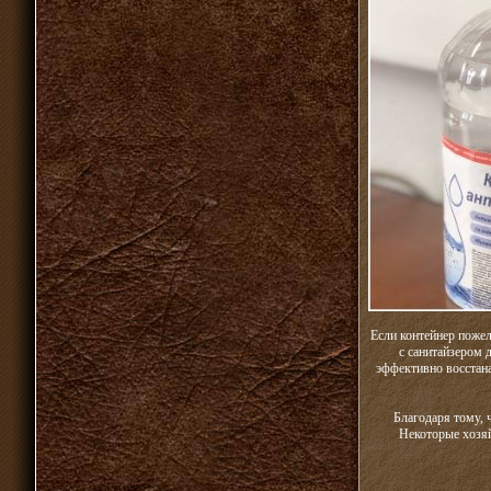
Если контейнер пожел
с санитайзером 
эффективно восстанав
Благодаря тому, 
Некоторые хозяй