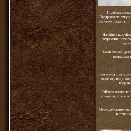
Положили остатк
Поздравляем: такую 
сознание. Кажется, чт
Налейте в контейн
встряхните несколь
вылей
Такой способ идеал
въевшихся п
Этот метод стал попу
контейнер воду, жид
накрыва
Лайфхак настолько 
говорили, что свою 
Метод действительно 
и стенки 