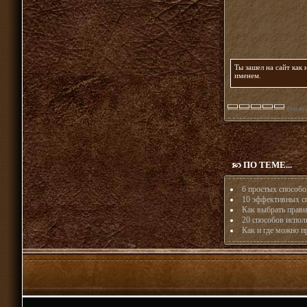
Ты зашел на сайт как
именем
.
(голос
ПО ТЕМЕ...
6 простых способо
10 эффективных сп
Как выбрать прави
20 способов исполь
Как и где можно пр