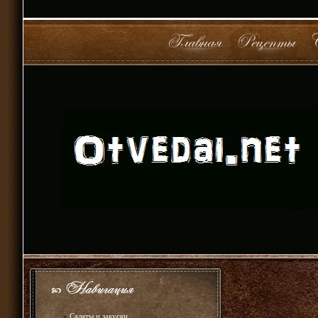
»
Салаты и закуски