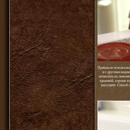
Привыкли использоват
и с другими видам
почистить их лимонно
крышкой, хорошо взб
высушите. Способ о