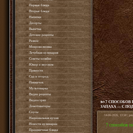
»
Первые блюда
»
Вторые блюда
»
Напитки
»
Десерты
»
Выпечка
»
Детские рецепты
»
Разное
»
Микроволновка
»
Лечебная кулинария
»
Советы хозяйке
»
Юмор о вкусном
»
Пряности
»
Сад и огород
»
Пикничок
»
Мультиварка
»
Видео рецепты
»
Видеостряп
7 СПОСОБОВ
»
Демотиваторы
ЗАПАХА — С П
»
Соусы
14-06-2026, 13:50 | ра
»
Национальная кухня
»
Новости кулинарии
7 способов п
»
Праздничные блюда