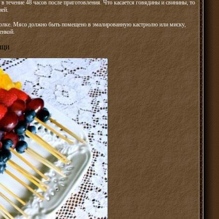
я в течение 48 часов после приготовления. Что касается говядины и свинины, то
ней.
 полке. Мясо должно быть помещено в эмалированную кастрюлю или миску,
енкой.
ощи