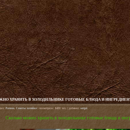
ЖНО ХРАНИТЬ В ХОЛОДИЛЬНИКЕ ГОТОВЫЕ БЛЮДА И ИНГРЕДИЕНТ
здел:
Разное
,
Советы хозяйке
| посмотрело:
1431
чел. | добавил:
sergei
Сколько можно хранить в холодильнике готовые блюда и ингр