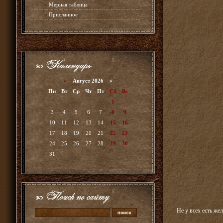
»
Мерная таблица
»
Присланное
«
Август 2026 »
Пн
Вт
Ср
Чт
Пт
Сб
Вс
1
2
3
4
5
6
7
8
9
10
11
12
13
14
15
16
17
18
19
20
21
22
23
24
25
26
27
28
29
30
31
Не у всех есть же