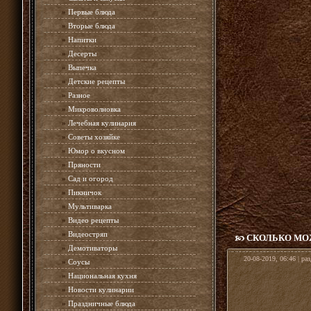
»
Первые блюда
»
Вторые блюда
»
Напитки
»
Десерты
»
Выпечка
»
Детские рецепты
»
Разное
»
Микроволновка
»
Лечебная кулинария
»
Советы хозяйке
»
Юмор о вкусном
»
Пряности
»
Сад и огород
»
Пикничок
»
Мультиварка
»
Видео рецепты
»
Видеостряп
СКОЛЬКО МО
»
Демотиваторы
20-08-2019, 06:46 | ра
»
Соусы
»
Национальная кухня
»
Новости кулинарии
»
Праздничные блюда