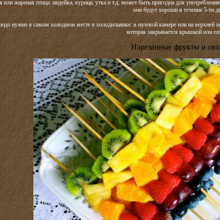
я или жареная птица: индейка, курица, утка и т.д. может быть пригодна для употреблени
они будут хороши в течение 5-ти д
людо нужно в самом холодном месте в холодильнике: в нулевой камере или на верхней
которая закрывается крышкой или пл
Нарезанные фрукты и ов