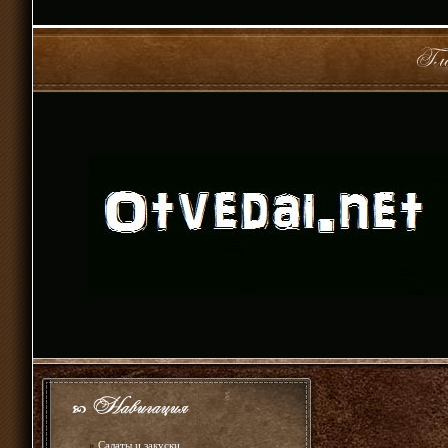
»
Салаты и закуски