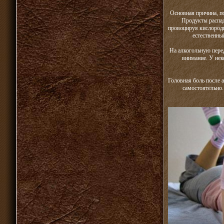
Основная причина, по
Продукты распад
провоцируя кислородн
естественны
На алкогольную пере
внимание. У нек
Головная боль после 
самостоятельно