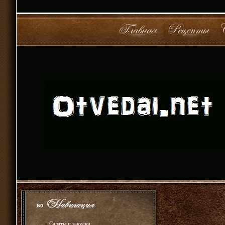
»
Салаты и закуски