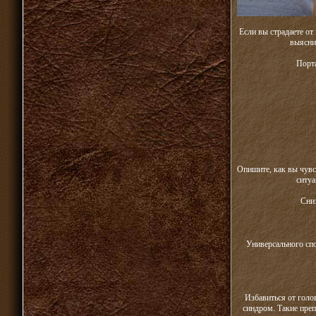
Если вы страдаете о
выясни
Порта
Опишите, как вы чувс
ситуа
Сни
Универсального сп
Избавиться от голо
синдром. Такие преп