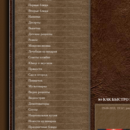
»
Первые блюда
»
Вторые блюда
»
Напитки
»
Десерты
»
Выпечка
»
Детские рецепты
»
Разное
»
Микроволновка
»
Лечебная кулинария
»
Советы хозяйке
»
Юмор о вкусном
»
Пряности
»
Сад и огород
»
Пикничок
»
Мультиварка
»
Видео рецепты
»
Видеостряп
КАК БЫСТРО
»
Демотиваторы
29-08-2019, 19:52 | ра
»
Соусы
»
Национальная кухня
»
Новости кулинарии
»
Праздничные блюда