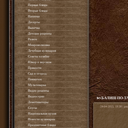
»
Первые блюда
»
Вторые блюда
»
Напитки
»
Десерты
»
Выпечка
»
Детские рецепты
»
Разное
»
Микроволновка
»
Лечебная кулинария
»
Советы хозяйке
»
Юмор о вкусном
»
Пряности
»
Сад и огород
»
Пикничок
»
Мультиварка
»
Видео рецепты
»
Видеостряп
БАЛИШ ПО-Т
»
Демотиваторы
24-04-2013, 19:30 | ра
»
Соусы
»
Национальная кухня
»
Новости кулинарии
»
Праздничные блюда