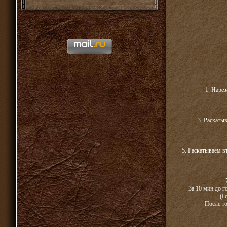
1. Нарез
3. Раскаты
5. Раскатываем в
За 10 мин до г
(Г
После то