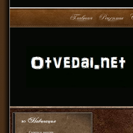
»
Салаты и закуски