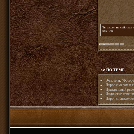
Ты зашел на сайт как
именем
.
(голос
ПО ТЕМЕ...
Эчпочмак (Фоторе
Пирог с мясом и к
Праздничный реце
Индийские лепешк
Пирог с плавленн