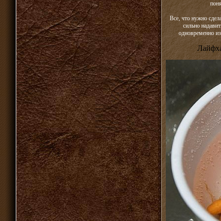
пон
Все, что нужно сдел
сильно надавит
одновременно изм
Лайфха