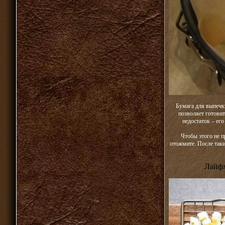
Бумага для выпечки
позволяет готовит
недостаток – ег
Чтобы этого не п
отожмите. После так
Лайфх