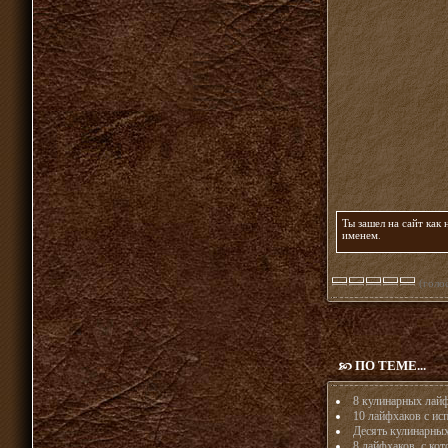
Ты зашел на сайт как
именем
.
(голос
ПО ТЕМЕ...
8 кулинарных лайф
10 лайфхаков с ис
Десять кулинарных 
8 лайфхаков, с ко