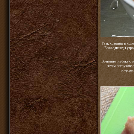
Увы, хранение в холо
Если однажды утро
Возьмите глубокую ми
затем погрузите 
огурцами