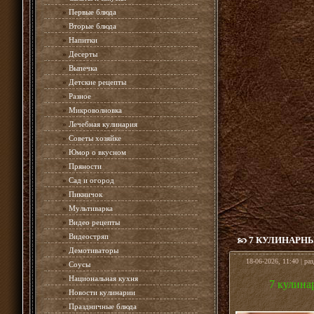
»
Первые блюда
»
Вторые блюда
»
Напитки
»
Десерты
»
Выпечка
»
Детские рецепты
»
Разное
»
Микроволновка
»
Лечебная кулинария
»
Советы хозяйке
»
Юмор о вкусном
»
Пряности
»
Сад и огород
»
Пикничок
»
Мультиварка
»
Видео рецепты
»
Видеостряп
7 КУЛИНАРНЫ
»
Демотиваторы
18-06-2026, 11:40 | ра
»
Соусы
»
Национальная кухня
7 кулина
»
Новости кулинарии
»
Праздничные блюда