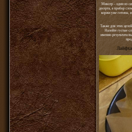
Миксер – один из са
десерта, а прибор сло
коржи уже готовы, и
Также для этих целе
Налейте густые сл
именно результата в
про
Лайфха