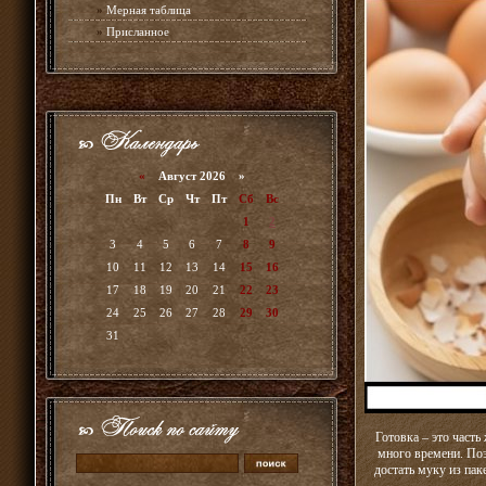
»
Мерная таблица
»
Присланное
«
Август 2026 »
Пн
Вт
Ср
Чт
Пт
Сб
Вс
1
2
3
4
5
6
7
8
9
10
11
12
13
14
15
16
17
18
19
20
21
22
23
24
25
26
27
28
29
30
31
Готовка – это част
много времени. Поэ
достать муку из пак