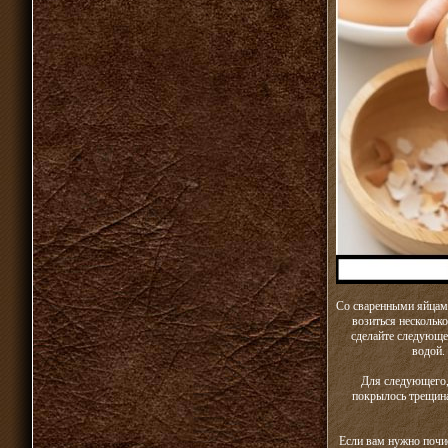
Со сваренными яйцами 
возиться несколько
сделайте следующе
водой.
Для следующего,
покрылось трещина
Если вам нужно почис