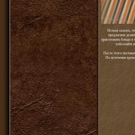
Нельзя сказать, ч
предлагаем делат
приготовить блюдо в 
взболтайте и
После этого поставь
По истечении врем