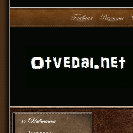
»
Салаты и закуски