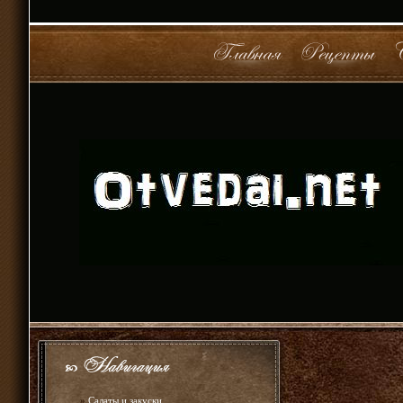
»
Салаты и закуски