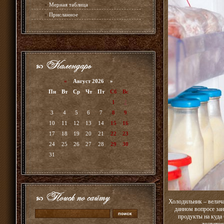
»
Мерная таблица
»
Присланное
«
Август 2026 »
Пн
Вт
Ср
Чт
Пт
Сб
Вс
1
2
3
4
5
6
7
8
9
10
11
12
13
14
15
16
17
18
19
20
21
22
23
24
25
26
27
28
29
30
31
Холодильник – велича
данном вопросе зан
продукты на куда 