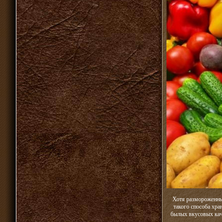
Хотя размороженные
такого способа хра
былых вкусовых каче