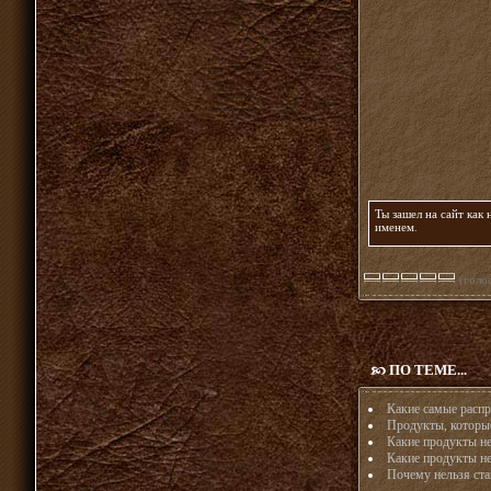
Ты зашел на сайт как
именем
.
(голос
ПО ТЕМЕ...
Какие самые распр
Продукты, которые
Какие продукты не
Какие продукты не
Почему нельзя ста