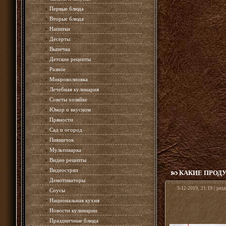
»
Первые блюда
»
Вторые блюда
»
Напитки
»
Десерты
»
Выпечка
»
Детские рецепты
»
Разное
»
Микроволновка
»
Лечебная кулинария
»
Советы хозяйке
»
Юмор о вкусном
»
Пряности
»
Сад и огород
»
Пикничок
»
Мультиварка
»
Видео рецепты
»
Видеостряп
КАКИЕ ПРОД
»
Демотиваторы
3-12-2019, 21:19 | раз
»
Соусы
»
Национальная кухня
»
Новости кулинарии
»
Праздничные блюда