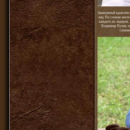
Знаменитый кремлёвс
лиц. По словам масте
каждого из лидеров, 
Владимир Путин, по
словам