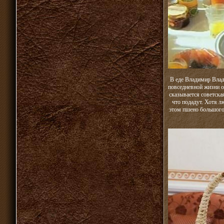
В еде Владимир Влад
повседневной жизни о
сказывается советска
что подадут. Хотя л
этом пшено большого 