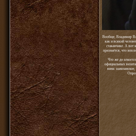
Вообще, Владимир Вла
как и всякий челове
стаканчике. А вот 
признаётся, что впол
Что же до алкого
официальных визита
вина: шампанское,
Опрок