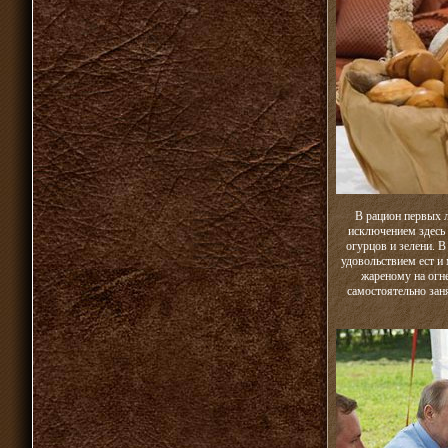
В рацион первых 
исключением здесь 
огурцов и зелени. В
удовольствием ест и
жареному на огне
самостоятельно зан