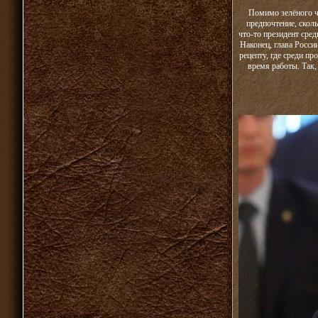
Помимо зелёного ч
предпочтение, сколь
что-то президент сред
Наконец, глава Росси
рецепту, где среди пр
время работы. Так