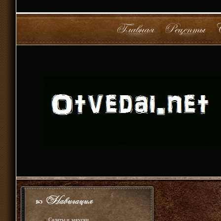
»
Салаты и закуски