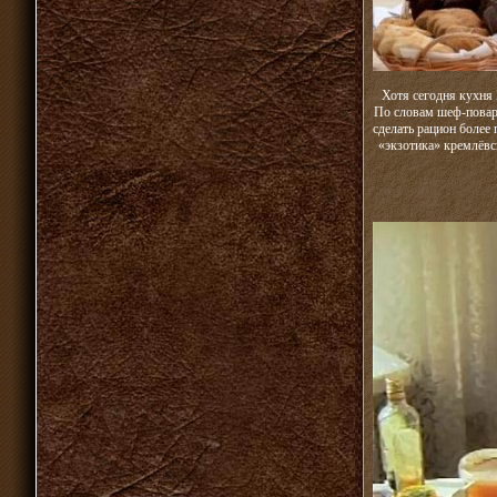
Хотя сегодня кухня
По словам шеф-повара
сделать рацион более
«экзотика» кремлёвс