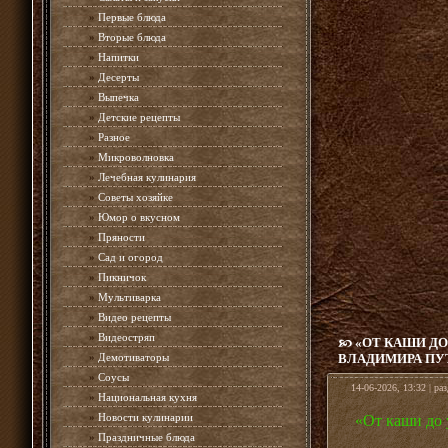
»
Первые блюда
»
Вторые блюда
»
Напитки
»
Десерты
»
Выпечка
»
Детские рецепты
»
Разное
»
Микроволновка
»
Лечебная кулинария
»
Советы хозяйке
»
Юмор о вкусном
»
Пряности
»
Сад и огород
»
Пикничок
»
Мультиварка
»
Видео рецепты
»
Видеостряп
«ОТ КАШИ ДО
»
Демотиваторы
ВЛАДИМИРА ПУ
»
Соусы
14-06-2026, 13:32 | ра
»
Национальная кухня
»
Новости кулинарии
«От каши до 
»
Праздничные блюда