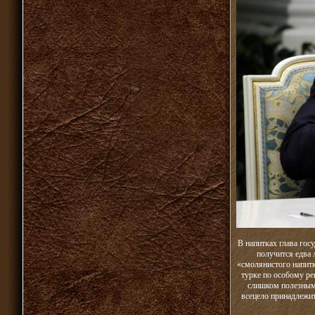
В напитках глава гос
получится едва 
«смолянистого напитк
турке по особому ре
слишком полезным)
всецело принадлежит