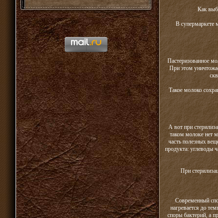
Как выб
В супермаркете м
Пастеризованное мо
При этом уничтожае
скв
Такое молоко сохра
А вот при стерилиз
таком молоке нет м
часть полезных веще
продукта: углеводы ч
При стерилизац
Современный спо
нагревается до тем
споры бактерий, а 