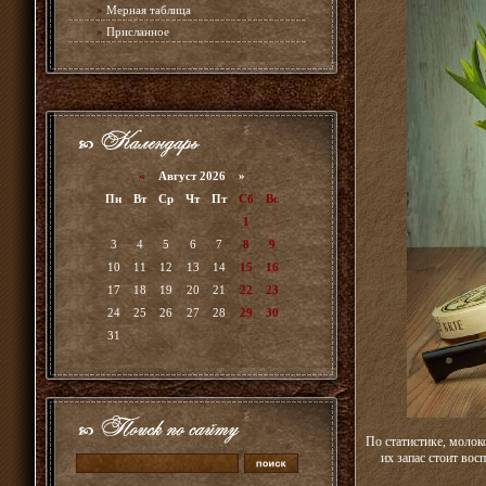
»
Мерная таблица
»
Присланное
«
Август 2026 »
Пн
Вт
Ср
Чт
Пт
Сб
Вс
1
2
3
4
5
6
7
8
9
10
11
12
13
14
15
16
17
18
19
20
21
22
23
24
25
26
27
28
29
30
31
По статистике, молок
их запас стоит вос