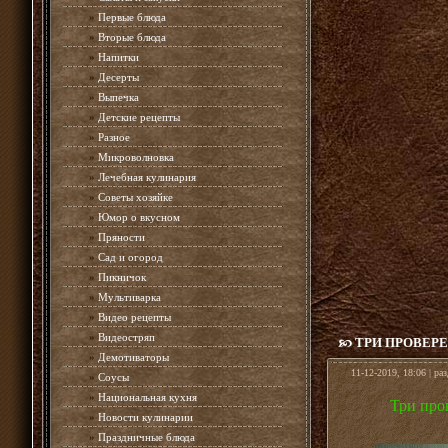
»
Первые блюда
»
Вторые блюда
»
Напитки
»
Десерты
»
Выпечка
»
Детские рецепты
»
Разное
»
Микроволновка
»
Лечебная кулинария
»
Советы хозяйке
»
Юмор о вкусном
»
Пряности
»
Сад и огород
»
Пикничок
»
Мультиварка
»
Видео рецепты
»
Видеостряп
ТРИ ПРОВЕР
»
Демотиваторы
11-12-2019, 18:06 | ра
»
Соусы
»
Национальная кухня
Три про
»
Новости кулинарии
»
Праздничные блюда