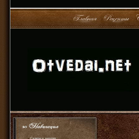
»
Салаты и закуски