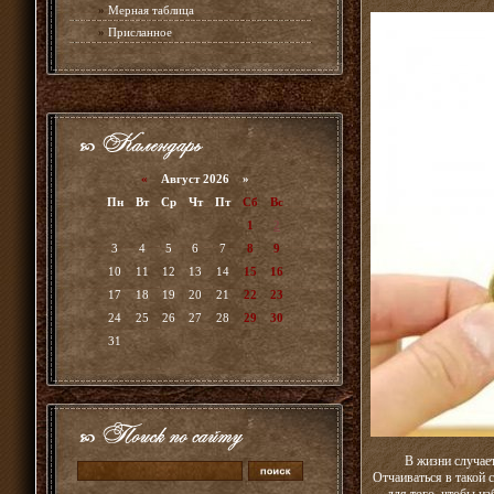
»
Мерная таблица
»
Присланное
«
Август 2026 »
Пн
Вт
Ср
Чт
Пт
Сб
Вс
1
2
3
4
5
6
7
8
9
10
11
12
13
14
15
16
17
18
19
20
21
22
23
24
25
26
27
28
29
30
31
В жизни случает
Отчаиваться в такой 