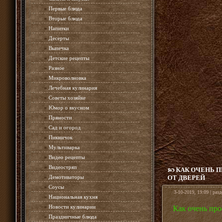
»
Первые блюда
»
Вторые блюда
»
Напитки
»
Десерты
»
Выпечка
»
Детские рецепты
»
Разное
»
Микроволновка
»
Лечебная кулинария
»
Советы хозяйке
»
Юмор о вкусном
»
Пряности
»
Сад и огород
»
Пикничок
»
Мультиварка
»
Видео рецепты
»
Видеостряп
КАК ОЧЕНЬ П
»
Демотиваторы
ОТ ДВЕРЕЙ
»
Соусы
3-10-2019, 19:09 | раз
»
Национальная кухня
»
Новости кулинарии
Как очень про
»
Праздничные блюда