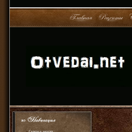
»
Салаты и закуски