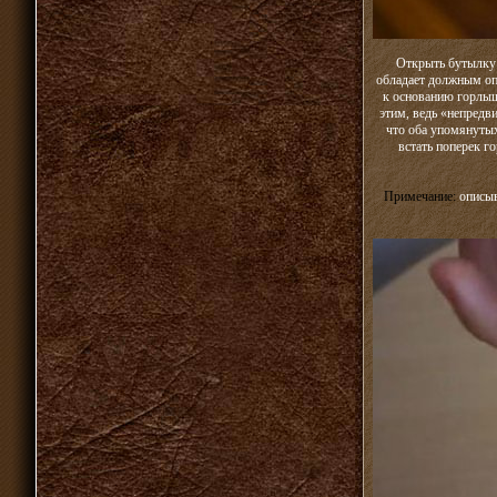
Открыть бутылку 
обладает должным опы
к основанию горлыш
этим, ведь «непредв
что оба упомянутых
встать поперек г
Примечание:
описыв