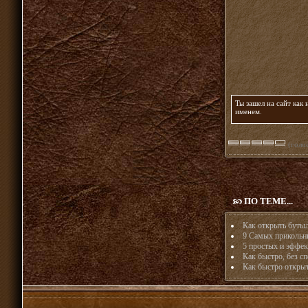
Ты зашел на сайт как
именем
.
(голос
ПО ТЕМЕ...
Как открыть буты
9 Самых прикольн
5 простых и эффек
Как быстро, без с
Как быстро открыт