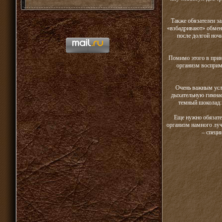
Также обязателен за
«взбадривают» обмен 
после долгой ноч
Помимо этого в прин
организм восприме
Очень важным усло
дыхательную гимнас
темный шоколад: 
Еще нужно обязате
организм намного луч
– специ