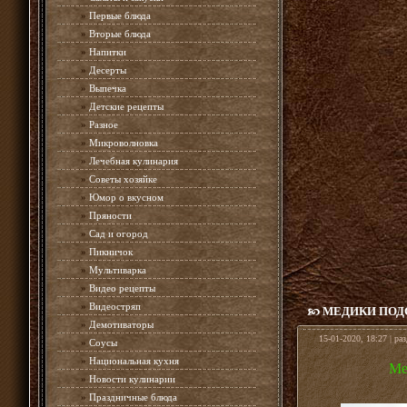
»
Первые блюда
»
Вторые блюда
»
Напитки
»
Десерты
»
Выпечка
»
Детские рецепты
»
Разное
»
Микроволновка
»
Лечебная кулинария
»
Советы хозяйке
»
Юмор о вкусном
»
Пряности
»
Сад и огород
»
Пикничок
»
Мультиварка
»
Видео рецепты
»
Видеостряп
МЕДИКИ ПОДС
»
Демотиваторы
15-01-2020, 18:27 | ра
»
Соусы
»
Национальная кухня
Ме
»
Новости кулинарии
»
Праздничные блюда