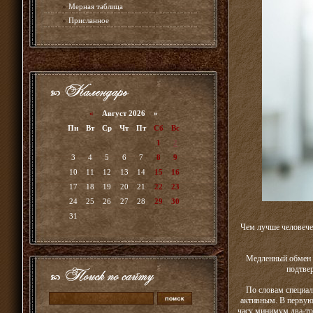
»
Мерная таблица
»
Присланное
«
Август 2026 »
Пн
Вт
Ср
Чт
Пт
Сб
Вс
1
2
3
4
5
6
7
8
9
10
11
12
13
14
15
16
17
18
19
20
21
22
23
24
25
26
27
28
29
30
31
Чем лучше человече
Медленный обмен в
подтвер
По словам специал
активным. В первую 
часу минимум два-три