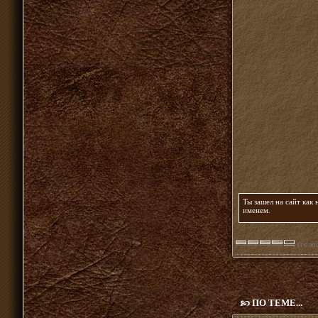
Ты зашел на сайт как
именем
.
(голос
ПО ТЕМЕ...