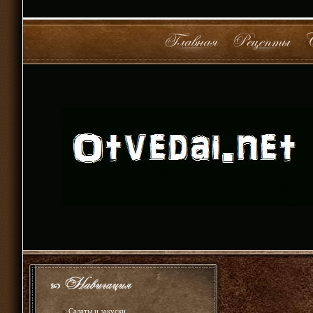
»
Салаты и закуски