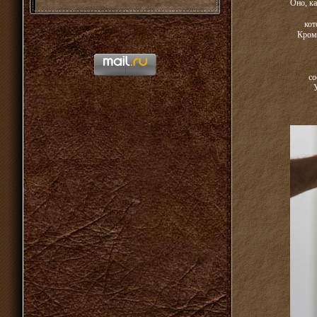
Оно, ка
кот
Кроме
со
У