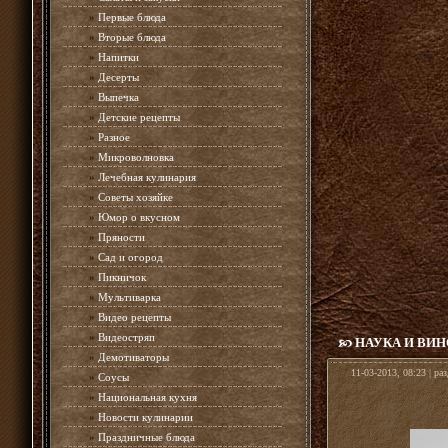
»
Первые блюда
»
Вторые блюда
»
Напитки
»
Десерты
»
Выпечка
»
Детские рецепты
»
Разное
»
Микроволновка
»
Лечебная кулинария
»
Советы хозяйке
»
Юмор о вкусном
»
Пряности
»
Сад и огород
»
Пикничок
»
Мультиварка
»
Видео рецепты
»
Видеостряп
НАУКА И ВИН
»
Демотиваторы
11-03-2013, 08:23 | ра
»
Соусы
»
Национальная кухня
»
Новости кулинарии
»
Праздничные блюда