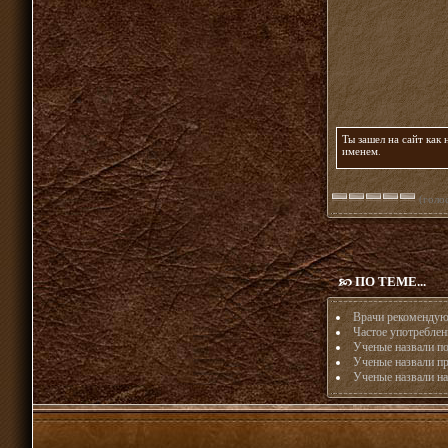
Ты зашел на сайт как
именем
.
(голос
ПО ТЕМЕ...
Врачи рекомендую
Частое употреблен
Ученые назвали п
Ученые назвали п
Ученые назвали на