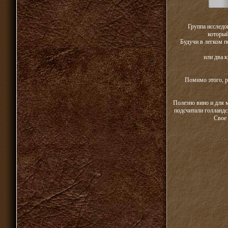
Группа исследо
который
Будучи в легком п
или два к
Помимо этого, р
Полезно вино и для м
подсчитали голландс
Свое 