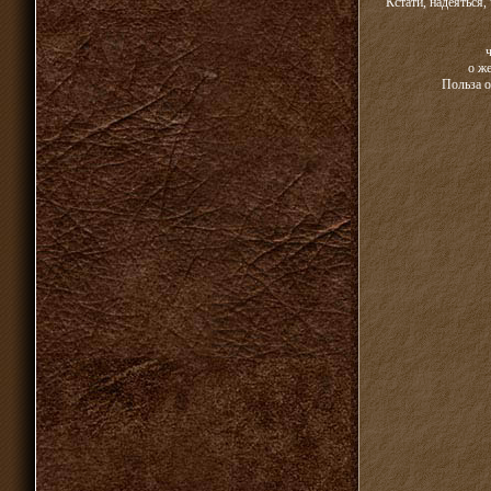
Кстати, надеяться
о ж
Польза о