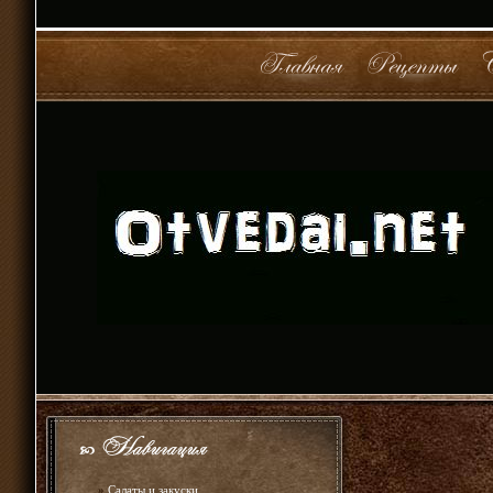
»
Салаты и закуски