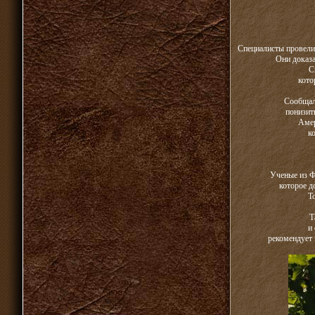
Специалисты провели 
Они доказа
С
кото
Сообщало
понизит
Амер
к
Ученые из Ф
которое д
Т
Т
и
рекомендует 